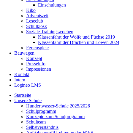
Einschulungen
Kiko
Adventszeit
Leseclub
Schulkiosk
Soziale Trainingswochen
Klassenfahrt der Wölfe und Füchse 2019
Klassenfahrt der Drachen und Löwen 2024
Ferienspiele
Bauwagen
Konzept
Presseinfo
Impressionen
Kontakt
Intern
Logineo LMS
Startseite
Unsere Schule
Hundertwasser-Schule 2025/2026
Schulprogramm
Konzepte zum Schulprogramm
Schulteam
Selbst­ver­ständ­nis
Aufgabenprofil Lehrer an der HWS