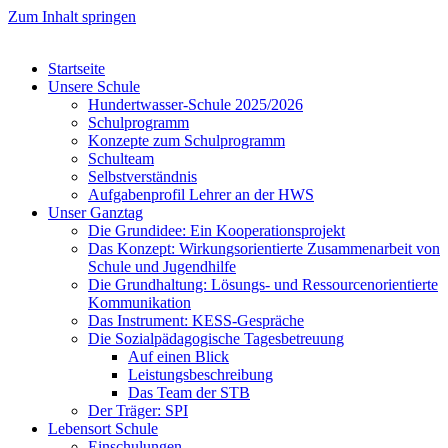
Zum Inhalt springen
Startseite
Unsere Schule
Hundertwasser-Schule 2025/2026
Schulprogramm
Konzepte zum Schulprogramm
Schulteam
Selbst­ver­ständ­nis
Aufgabenprofil Lehrer an der HWS
Unser Ganztag
Die Grundidee: Ein Kooperationsprojekt
Das Konzept: Wirkungsorientierte Zusammenarbeit von
Schule und Jugendhilfe
Die Grundhaltung: Lösungs- und Ressourcenorientierte
Kommunikation
Das Instrument: KESS-Gespräche
Die Sozialpädagogische Tagesbetreuung
Auf einen Blick
Leistungsbeschreibung
Das Team der STB
Der Träger: SPI
Lebensort Schule
Einschulungen