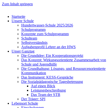
Zum Inhalt springen
Startseite
Unsere Schule
Hundertwasser-Schule 2025/2026
Schulprogramm
Konzepte zum Schulprogramm
Schulteam
Selbst­ver­ständ­nis
Aufgabenprofil Lehrer an der HWS
Unser Ganztag
Die Grundidee: Ein Kooperationsprojekt
Das Konzept: Wirkungsorientierte Zusammenarbeit von
Schule und Jugendhilfe
Die Grundhaltung: Lösungs- und Ressourcenorientierte
Kommunikation
Das Instrument: KESS-Gespräche
Die Sozialpädagogische Tagesbetreuung
Auf einen Blick
Leistungsbeschreibung
Das Team der STB
Der Träger: SPI
Lebensort Schule
Einschulungen