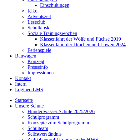
Einschulungen
Kiko
Adventszeit
Leseclub
Schulkiosk
Soziale Trainingswochen
Klassenfahrt der Wölfe und Füchse 2019
Klassenfahrt der Drachen und Löwen 2024
Ferienspiele
Bauwagen
Konzept
Presseinfo
Impressionen
Kontakt
Intern
Logineo LMS
Startseite
Unsere Schule
Hundertwasser-Schule 2025/2026
Schulprogramm
Konzepte zum Schulprogramm
Schulteam
Selbst­ver­ständ­nis
Aufgabenprofil Lehrer an der HWS