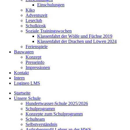
Einschulungen
Kiko
Adventszeit
Leseclub
Schulkiosk
Soziale Trainingswochen
Klassenfahrt der Wölfe und Füchse 2019
Klassenfahrt der Drachen und Löwen 2024
Ferienspiele
Bauwagen
Konzept
Presseinfo
Impressionen
Kontakt
Intern
Logineo LMS
Startseite
Unsere Schule
Hundertwasser-Schule 2025/2026
Schulprogramm
Konzepte zum Schulprogramm
Schulteam
Selbst­ver­ständ­nis
Aufgabenprofil Lehrer an der HWS