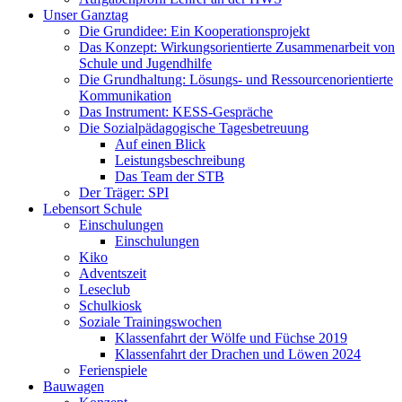
Unser Ganztag
Die Grundidee: Ein Kooperationsprojekt
Das Konzept: Wirkungsorientierte Zusammenarbeit von
Schule und Jugendhilfe
Die Grundhaltung: Lösungs- und Ressourcenorientierte
Kommunikation
Das Instrument: KESS-Gespräche
Die Sozialpädagogische Tagesbetreuung
Auf einen Blick
Leistungsbeschreibung
Das Team der STB
Der Träger: SPI
Lebensort Schule
Einschulungen
Einschulungen
Kiko
Adventszeit
Leseclub
Schulkiosk
Soziale Trainingswochen
Klassenfahrt der Wölfe und Füchse 2019
Klassenfahrt der Drachen und Löwen 2024
Ferienspiele
Bauwagen