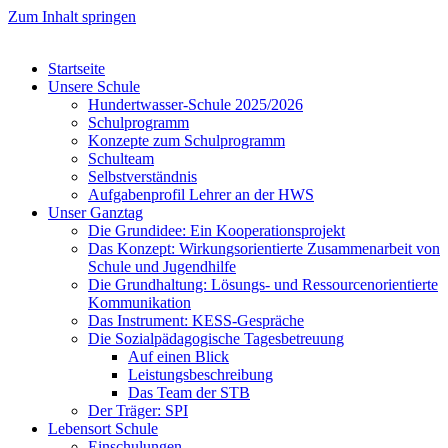
Zum Inhalt springen
Startseite
Unsere Schule
Hundertwasser-Schule 2025/2026
Schulprogramm
Konzepte zum Schulprogramm
Schulteam
Selbst­ver­ständ­nis
Aufgabenprofil Lehrer an der HWS
Unser Ganztag
Die Grundidee: Ein Kooperationsprojekt
Das Konzept: Wirkungsorientierte Zusammenarbeit von
Schule und Jugendhilfe
Die Grundhaltung: Lösungs- und Ressourcenorientierte
Kommunikation
Das Instrument: KESS-Gespräche
Die Sozialpädagogische Tagesbetreuung
Auf einen Blick
Leistungsbeschreibung
Das Team der STB
Der Träger: SPI
Lebensort Schule
Einschulungen