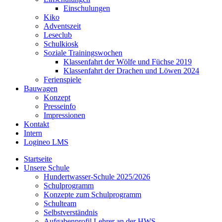
Einschulungen
Kiko
Adventszeit
Leseclub
Schulkiosk
Soziale Trainingswochen
Klassenfahrt der Wölfe und Füchse 2019
Klassenfahrt der Drachen und Löwen 2024
Ferienspiele
Bauwagen
Konzept
Presseinfo
Impressionen
Kontakt
Intern
Logineo LMS
Startseite
Unsere Schule
Hundertwasser-Schule 2025/2026
Schulprogramm
Konzepte zum Schulprogramm
Schulteam
Selbst­ver­ständ­nis
Aufgabenprofil Lehrer an der HWS