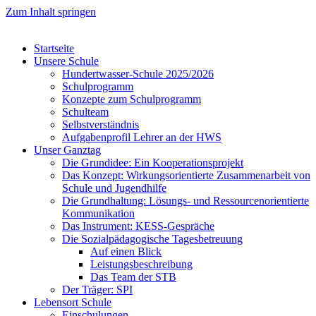
Zum Inhalt springen
Startseite
Unsere Schule
Hundertwasser-Schule 2025/2026
Schulprogramm
Konzepte zum Schulprogramm
Schulteam
Selbst­ver­ständ­nis
Aufgabenprofil Lehrer an der HWS
Unser Ganztag
Die Grundidee: Ein Kooperationsprojekt
Das Konzept: Wirkungsorientierte Zusammenarbeit von
Schule und Jugendhilfe
Die Grundhaltung: Lösungs- und Ressourcenorientierte
Kommunikation
Das Instrument: KESS-Gespräche
Die Sozialpädagogische Tagesbetreuung
Auf einen Blick
Leistungsbeschreibung
Das Team der STB
Der Träger: SPI
Lebensort Schule
Einschulungen