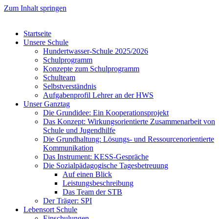
Zum Inhalt springen
Startseite
Unsere Schule
Hundertwasser-Schule 2025/2026
Schulprogramm
Konzepte zum Schulprogramm
Schulteam
Selbst­ver­ständ­nis
Aufgabenprofil Lehrer an der HWS
Unser Ganztag
Die Grundidee: Ein Kooperationsprojekt
Das Konzept: Wirkungsorientierte Zusammenarbeit von
Schule und Jugendhilfe
Die Grundhaltung: Lösungs- und Ressourcenorientierte
Kommunikation
Das Instrument: KESS-Gespräche
Die Sozialpädagogische Tagesbetreuung
Auf einen Blick
Leistungsbeschreibung
Das Team der STB
Der Träger: SPI
Lebensort Schule
Einschulungen