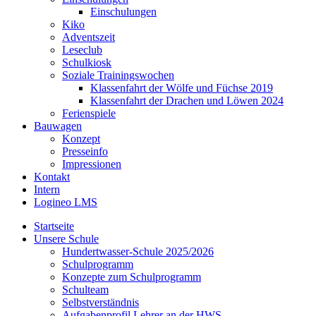
Einschulungen
Kiko
Adventszeit
Leseclub
Schulkiosk
Soziale Trainingswochen
Klassenfahrt der Wölfe und Füchse 2019
Klassenfahrt der Drachen und Löwen 2024
Ferienspiele
Bauwagen
Konzept
Presseinfo
Impressionen
Kontakt
Intern
Logineo LMS
Startseite
Unsere Schule
Hundertwasser-Schule 2025/2026
Schulprogramm
Konzepte zum Schulprogramm
Schulteam
Selbst­ver­ständ­nis
Aufgabenprofil Lehrer an der HWS