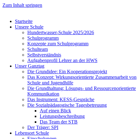
Zum Inhalt springen
Startseite
Unsere Schule
Hundertwasser-Schule 2025/2026
Schulprogramm
Konzepte zum Schulprogramm
Schulteam
Selbst­ver­ständ­nis
Aufgabenprofil Lehrer an der HWS
Unser Ganztag
Die Grundidee: Ein Kooperationsprojekt
Das Konzept: Wirkungsorientierte Zusammenarbeit von
Schule und Jugendhilfe
Die Grundhaltung: Lösungs- und Ressourcenorientierte
Kommunikation
Das Instrument: KESS-Gespräche
Die Sozialpädagogische Tagesbetreuung
Auf einen Blick
Leistungsbeschreibung
Das Team der STB
Der Träger: SPI
Lebensort Schule
Einschulungen