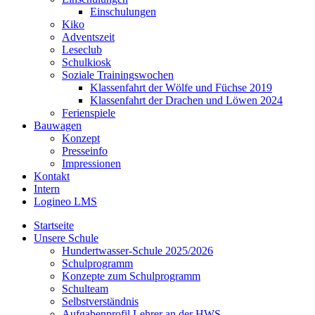
Einschulungen
Kiko
Adventszeit
Leseclub
Schulkiosk
Soziale Trainingswochen
Klassenfahrt der Wölfe und Füchse 2019
Klassenfahrt der Drachen und Löwen 2024
Ferienspiele
Bauwagen
Konzept
Presseinfo
Impressionen
Kontakt
Intern
Logineo LMS
Startseite
Unsere Schule
Hundertwasser-Schule 2025/2026
Schulprogramm
Konzepte zum Schulprogramm
Schulteam
Selbst­ver­ständ­nis
Aufgabenprofil Lehrer an der HWS