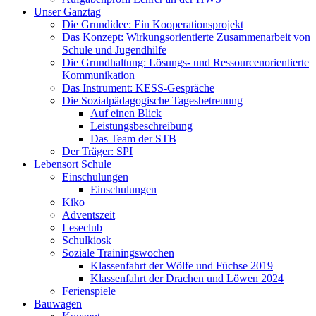
Unser Ganztag
Die Grundidee: Ein Kooperationsprojekt
Das Konzept: Wirkungsorientierte Zusammenarbeit von
Schule und Jugendhilfe
Die Grundhaltung: Lösungs- und Ressourcenorientierte
Kommunikation
Das Instrument: KESS-Gespräche
Die Sozialpädagogische Tagesbetreuung
Auf einen Blick
Leistungsbeschreibung
Das Team der STB
Der Träger: SPI
Lebensort Schule
Einschulungen
Einschulungen
Kiko
Adventszeit
Leseclub
Schulkiosk
Soziale Trainingswochen
Klassenfahrt der Wölfe und Füchse 2019
Klassenfahrt der Drachen und Löwen 2024
Ferienspiele
Bauwagen