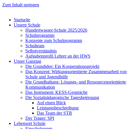
Zum Inhalt springen
Startseite
Unsere Schule
Hundertwasser-Schule 2025/2026
Schulprogramm
Konzepte zum Schulprogramm
Schulteam
Selbst­ver­ständ­nis
Aufgabenprofil Lehrer an der HWS
Unser Ganztag
Die Grundidee: Ein Kooperationsprojekt
Das Konzept: Wirkungsorientierte Zusammenarbeit von
Schule und Jugendhilfe
Die Grundhaltung: Lösungs- und Ressourcenorientierte
Kommunikation
Das Instrument: KESS-Gespräche
Die Sozialpädagogische Tagesbetreuung
Auf einen Blick
Leistungsbeschreibung
Das Team der STB
Der Träger: SPI
Lebensort Schule
Einschulungen