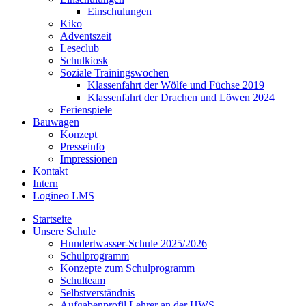
Einschulungen
Kiko
Adventszeit
Leseclub
Schulkiosk
Soziale Trainingswochen
Klassenfahrt der Wölfe und Füchse 2019
Klassenfahrt der Drachen und Löwen 2024
Ferienspiele
Bauwagen
Konzept
Presseinfo
Impressionen
Kontakt
Intern
Logineo LMS
Startseite
Unsere Schule
Hundertwasser-Schule 2025/2026
Schulprogramm
Konzepte zum Schulprogramm
Schulteam
Selbst­ver­ständ­nis
Aufgabenprofil Lehrer an der HWS