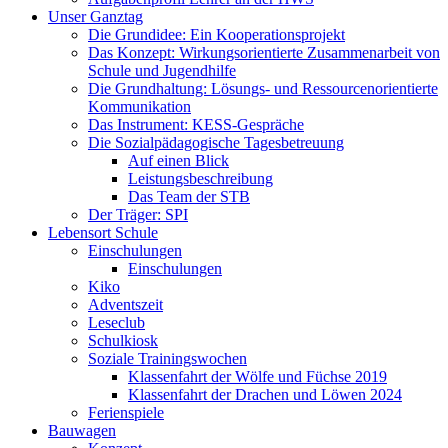
Unser Ganztag
Die Grundidee: Ein Kooperationsprojekt
Das Konzept: Wirkungsorientierte Zusammenarbeit von
Schule und Jugendhilfe
Die Grundhaltung: Lösungs- und Ressourcenorientierte
Kommunikation
Das Instrument: KESS-Gespräche
Die Sozialpädagogische Tagesbetreuung
Auf einen Blick
Leistungsbeschreibung
Das Team der STB
Der Träger: SPI
Lebensort Schule
Einschulungen
Einschulungen
Kiko
Adventszeit
Leseclub
Schulkiosk
Soziale Trainingswochen
Klassenfahrt der Wölfe und Füchse 2019
Klassenfahrt der Drachen und Löwen 2024
Ferienspiele
Bauwagen