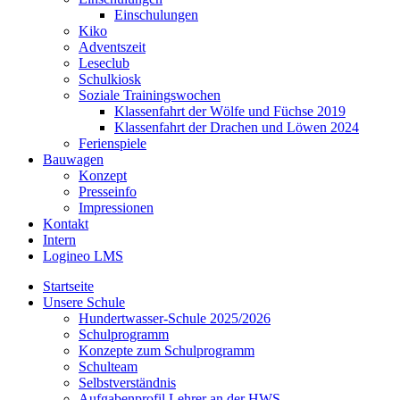
Einschulungen
Kiko
Adventszeit
Leseclub
Schulkiosk
Soziale Trainingswochen
Klassenfahrt der Wölfe und Füchse 2019
Klassenfahrt der Drachen und Löwen 2024
Ferienspiele
Bauwagen
Konzept
Presseinfo
Impressionen
Kontakt
Intern
Logineo LMS
Startseite
Unsere Schule
Hundertwasser-Schule 2025/2026
Schulprogramm
Konzepte zum Schulprogramm
Schulteam
Selbst­ver­ständ­nis
Aufgabenprofil Lehrer an der HWS