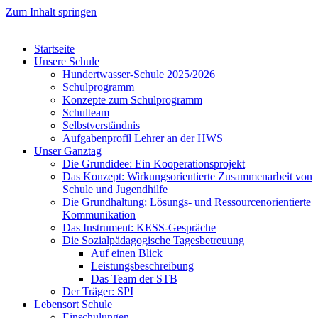
Zum Inhalt springen
Startseite
Unsere Schule
Hundertwasser-Schule 2025/2026
Schulprogramm
Konzepte zum Schulprogramm
Schulteam
Selbst­ver­ständ­nis
Aufgabenprofil Lehrer an der HWS
Unser Ganztag
Die Grundidee: Ein Kooperationsprojekt
Das Konzept: Wirkungsorientierte Zusammenarbeit von
Schule und Jugendhilfe
Die Grundhaltung: Lösungs- und Ressourcenorientierte
Kommunikation
Das Instrument: KESS-Gespräche
Die Sozialpädagogische Tagesbetreuung
Auf einen Blick
Leistungsbeschreibung
Das Team der STB
Der Träger: SPI
Lebensort Schule
Einschulungen