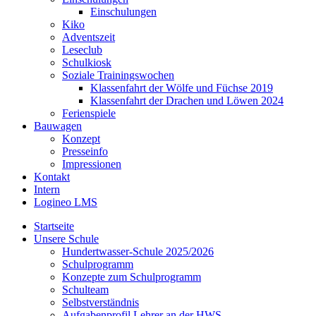
Einschulungen
Kiko
Adventszeit
Leseclub
Schulkiosk
Soziale Trainingswochen
Klassenfahrt der Wölfe und Füchse 2019
Klassenfahrt der Drachen und Löwen 2024
Ferienspiele
Bauwagen
Konzept
Presseinfo
Impressionen
Kontakt
Intern
Logineo LMS
Startseite
Unsere Schule
Hundertwasser-Schule 2025/2026
Schulprogramm
Konzepte zum Schulprogramm
Schulteam
Selbst­ver­ständ­nis
Aufgabenprofil Lehrer an der HWS