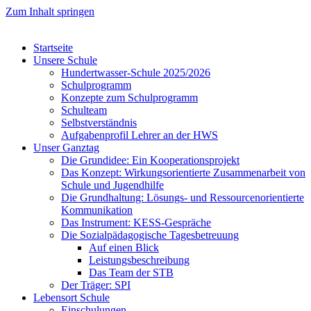
Zum Inhalt springen
Startseite
Unsere Schule
Hundertwasser-Schule 2025/2026
Schulprogramm
Konzepte zum Schulprogramm
Schulteam
Selbst­ver­ständ­nis
Aufgabenprofil Lehrer an der HWS
Unser Ganztag
Die Grundidee: Ein Kooperationsprojekt
Das Konzept: Wirkungsorientierte Zusammenarbeit von
Schule und Jugendhilfe
Die Grundhaltung: Lösungs- und Ressourcenorientierte
Kommunikation
Das Instrument: KESS-Gespräche
Die Sozialpädagogische Tagesbetreuung
Auf einen Blick
Leistungsbeschreibung
Das Team der STB
Der Träger: SPI
Lebensort Schule
Einschulungen