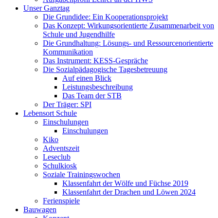
Unser Ganztag
Die Grundidee: Ein Kooperationsprojekt
Das Konzept: Wirkungsorientierte Zusammenarbeit von
Schule und Jugendhilfe
Die Grundhaltung: Lösungs- und Ressourcenorientierte
Kommunikation
Das Instrument: KESS-Gespräche
Die Sozialpädagogische Tagesbetreuung
Auf einen Blick
Leistungsbeschreibung
Das Team der STB
Der Träger: SPI
Lebensort Schule
Einschulungen
Einschulungen
Kiko
Adventszeit
Leseclub
Schulkiosk
Soziale Trainingswochen
Klassenfahrt der Wölfe und Füchse 2019
Klassenfahrt der Drachen und Löwen 2024
Ferienspiele
Bauwagen