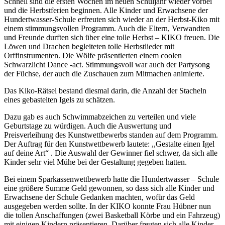
Schnell sind die ersten Wochen im neuen Schuljahr wieder vorbei
und die Herbstferien beginnen. Alle Kinder und Erwachsene der
Hundertwasser-Schule erfreuten sich wieder an der Herbst-Kiko mit
einem stimmungsvollen Programm. Auch die Eltern, Verwandten
und Freunde durften sich über eine tolle Herbst – KIKO freuen. Die
Löwen und Drachen begleiteten tolle Herbstlieder mit
Orffinstrumenten. Die Wölfe präsentierten einem coolen
Schwarzlicht Dance -act. Stimmungsvoll war auch der Partysong
der Füchse, der auch die Zuschauen zum Mitmachen animierte.
Das Kiko-Rätsel bestand diesmal darin, die Anzahl der Stacheln
eines gebastelten Igels zu schätzen.
Dazu gab es auch Schwimmabzeichen zu verteilen und viele
Geburtstage zu würdigen. Auch die Auswertung und
Preisverleihung des Kunstwettbewerbs standen auf dem Programm.
Der Auftrag für den Kunstwettbewerb lautete: ,,Gestalte einen Igel
auf deine Art“ . Die Auswahl der Gewinner fiel schwer, da sich alle
Kinder sehr viel Mühe bei der Gestaltung gegeben hatten.
Bei einem Sparkassenwettbewerb hatte die Hundertwasser – Schule
eine größere Summe Geld gewonnen, so dass sich alle Kinder und
Erwachsene der Schule Gedanken machten, wofür das Geld
ausgegeben werden sollte. In der KIKO konnte Frau Hübner nun
die tollen Anschaffungen (zwei Basketball Körbe und ein Fahrzeug)
mit einigen Kindern präsentieren. Darüber freuten sich alle Kinder