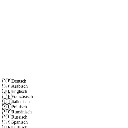
Impressum
Datenschutz
🇩🇪
Deutsch
🇸🇦
Arabisch
🇬🇧
Englisch
🇫🇷
Französisch
🇮🇹
Italienisch
🇵🇱
Polnisch
🇷🇴
Rumänisch
🇷🇺
Russisch
🇪🇸
Spanisch
🇹🇷
Türkisch