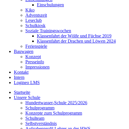
Einschulungen
Kiko
Adventszeit
Leseclub
Schulkiosk
Soziale Trainingswochen
Klassenfahrt der Wölfe und Füchse 2019
Klassenfahrt der Drachen und Löwen 2024
Ferienspiele
Bauwagen
Konzept
Presseinfo
Impressionen
Kontakt
Intern
Logineo LMS
Startseite
Unsere Schule
Hundertwasser-Schule 2025/2026
Schulprogramm
Konzepte zum Schulprogramm
Schulteam
Selbst­ver­ständ­nis
Aufgabenprofil Lehrer an der HWS