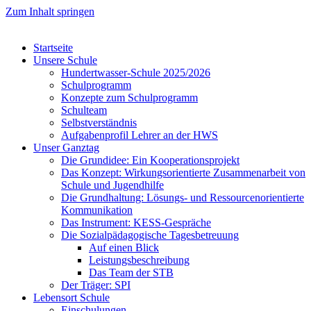
Zum Inhalt springen
Startseite
Unsere Schule
Hundertwasser-Schule 2025/2026
Schulprogramm
Konzepte zum Schulprogramm
Schulteam
Selbst­ver­ständ­nis
Aufgabenprofil Lehrer an der HWS
Unser Ganztag
Die Grundidee: Ein Kooperationsprojekt
Das Konzept: Wirkungsorientierte Zusammenarbeit von
Schule und Jugendhilfe
Die Grundhaltung: Lösungs- und Ressourcenorientierte
Kommunikation
Das Instrument: KESS-Gespräche
Die Sozialpädagogische Tagesbetreuung
Auf einen Blick
Leistungsbeschreibung
Das Team der STB
Der Träger: SPI
Lebensort Schule
Einschulungen