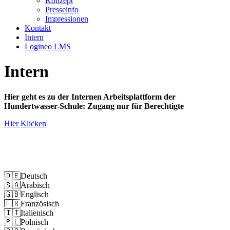
Konzept
Presseinfo
Impressionen
Kontakt
Intern
Logineo LMS
Intern
Hier geht es zu der Internen Arbeitsplattform der
Hundertwasser-Schule: Zugang nur für Berechtigte
Hier Klicken
Impressum
Datenschutz
🇩🇪
Deutsch
🇸🇦
Arabisch
🇬🇧
Englisch
🇫🇷
Französisch
🇮🇹
Italienisch
🇵🇱
Polnisch