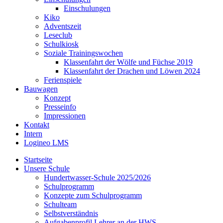
Einschulungen
Kiko
Adventszeit
Leseclub
Schulkiosk
Soziale Trainingswochen
Klassenfahrt der Wölfe und Füchse 2019
Klassenfahrt der Drachen und Löwen 2024
Ferienspiele
Bauwagen
Konzept
Presseinfo
Impressionen
Kontakt
Intern
Logineo LMS
Startseite
Unsere Schule
Hundertwasser-Schule 2025/2026
Schulprogramm
Konzepte zum Schulprogramm
Schulteam
Selbst­ver­ständ­nis
Aufgabenprofil Lehrer an der HWS