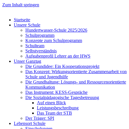
Zum Inhalt springen
Startseite
Unsere Schule
Hundertwasser-Schule 2025/2026
Schulprogramm
Konzepte zum Schulprogramm
Schulteam
Selbst­ver­ständ­nis
Aufgabenprofil Lehrer an der HWS
Unser Ganztag
Die Grundidee: Ein Kooperationsprojekt
Das Konzept: Wirkungsorientierte Zusammenarbeit von
Schule und Jugendhilfe
Die Grundhaltung: Lösungs- und Ressourcenorientierte
Kommunikation
Das Instrument: KESS-Gespräche
Die Sozialpädagogische Tagesbetreuung
Auf einen Blick
Leistungsbeschreibung
Das Team der STB
Der Träger: SPI
Lebensort Schule
Einschulungen