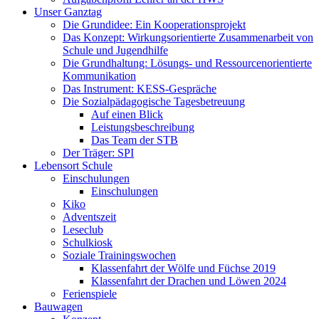
Unser Ganztag
Die Grundidee: Ein Kooperationsprojekt
Das Konzept: Wirkungsorientierte Zusammenarbeit von
Schule und Jugendhilfe
Die Grundhaltung: Lösungs- und Ressourcenorientierte
Kommunikation
Das Instrument: KESS-Gespräche
Die Sozialpädagogische Tagesbetreuung
Auf einen Blick
Leistungsbeschreibung
Das Team der STB
Der Träger: SPI
Lebensort Schule
Einschulungen
Einschulungen
Kiko
Adventszeit
Leseclub
Schulkiosk
Soziale Trainingswochen
Klassenfahrt der Wölfe und Füchse 2019
Klassenfahrt der Drachen und Löwen 2024
Ferienspiele
Bauwagen