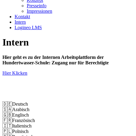
Konzept
Presseinfo
Impressionen
Kontakt
Intern
Logineo LMS
Intern
Hier geht es zu der Internen Arbeitsplattform der
Hundertwasser-Schule: Zugang nur für Berechtigte
Hier Klicken
Impressum
Datenschutz
🇩🇪
Deutsch
🇸🇦
Arabisch
🇬🇧
Englisch
🇫🇷
Französisch
🇮🇹
Italienisch
🇵🇱
Polnisch