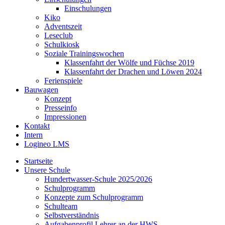
Einschulungen
Kiko
Adventszeit
Leseclub
Schulkiosk
Soziale Trainingswochen
Klassenfahrt der Wölfe und Füchse 2019
Klassenfahrt der Drachen und Löwen 2024
Ferienspiele
Bauwagen
Konzept
Presseinfo
Impressionen
Kontakt
Intern
Logineo LMS
Startseite
Unsere Schule
Hundertwasser-Schule 2025/2026
Schulprogramm
Konzepte zum Schulprogramm
Schulteam
Selbst­ver­ständ­nis
Aufgabenprofil Lehrer an der HWS