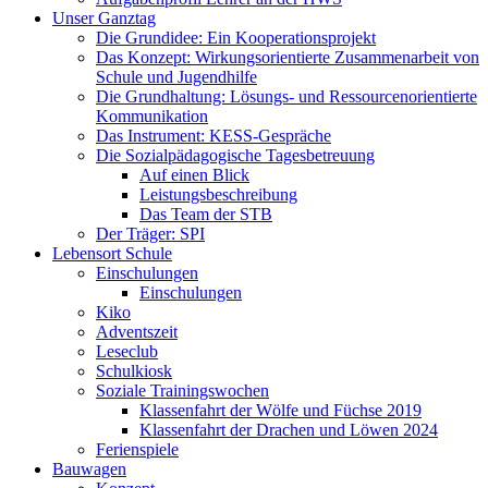
Unser Ganztag
Die Grundidee: Ein Kooperationsprojekt
Das Konzept: Wirkungsorientierte Zusammenarbeit von
Schule und Jugendhilfe
Die Grundhaltung: Lösungs- und Ressourcenorientierte
Kommunikation
Das Instrument: KESS-Gespräche
Die Sozialpädagogische Tagesbetreuung
Auf einen Blick
Leistungsbeschreibung
Das Team der STB
Der Träger: SPI
Lebensort Schule
Einschulungen
Einschulungen
Kiko
Adventszeit
Leseclub
Schulkiosk
Soziale Trainingswochen
Klassenfahrt der Wölfe und Füchse 2019
Klassenfahrt der Drachen und Löwen 2024
Ferienspiele
Bauwagen