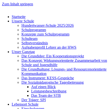
Zum Inhalt springen
Startseite
Unsere Schule
Hundertwasser-Schule 2025/2026
Schulprogramm
Konzepte zum Schulprogramm
Schulteam
Selbst­ver­ständ­nis
Aufgabenprofil Lehrer an der HWS
Unser Ganztag
Die Grundidee: Ein Kooperationsprojekt
Das Konzept: Wirkungsorientierte Zusammenarbeit von
Schule und Jugendhilfe
Die Grundhaltung: Lösungs- und Ressourcenorientierte
Kommunikation
Das Instrument: KESS-Gespräche
Die Sozialpädagogische Tagesbetreuung
Auf einen Blick
Leistungsbeschreibung
Das Team der STB
Der Träger: SPI
Lebensort Schule
Einschulungen