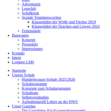
Adventszeit
Leseclub
Schulkiosk
Soziale Trainingswochen
Klassenfahrt der Wölfe und Füchse 2019
Klassenfahrt der Drachen und Löwen 2024
Ferienspiele
Bauwagen
Konzept
Presseinfo
Impressionen
Kontakt
Intern
Logineo LMS
Startseite
Unsere Schule
Hundertwasser-Schule 2025/2026
Schulprogramm
Konzepte zum Schulprogramm
Schulteam
Selbst­ver­ständ­nis
Aufgabenprofil Lehrer an der HWS
Unser Ganztag
Die Grundidee: Ein Kooperationsprojekt