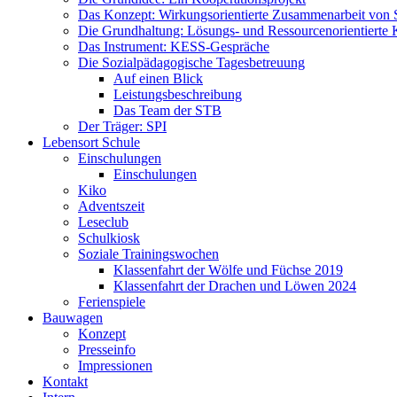
Das Konzept: Wirkungsorientierte Zusammenarbeit von 
Die Grundhaltung: Lösungs- und Ressourcenorientiert
Das Instrument: KESS-Gespräche
Die Sozialpädagogische Tagesbetreuung
Auf einen Blick
Leistungsbeschreibung
Das Team der STB
Der Träger: SPI
Lebensort Schule
Einschulungen
Einschulungen
Kiko
Adventszeit
Leseclub
Schulkiosk
Soziale Trainingswochen
Klassenfahrt der Wölfe und Füchse 2019
Klassenfahrt der Drachen und Löwen 2024
Ferienspiele
Bauwagen
Konzept
Presseinfo
Impressionen
Kontakt