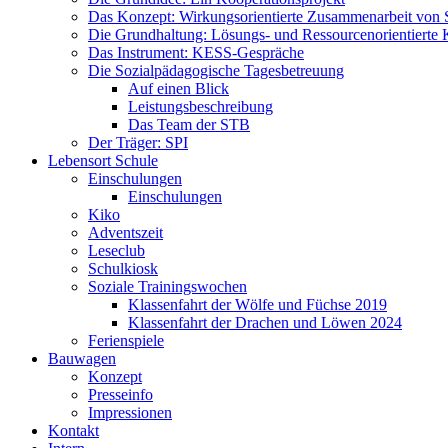
Das Konzept: Wirkungsorientierte Zusammenarbeit von 
Die Grundhaltung: Lösungs- und Ressourcenorientiert
Das Instrument: KESS-Gespräche
Die Sozialpädagogische Tagesbetreuung
Auf einen Blick
Leistungsbeschreibung
Das Team der STB
Der Träger: SPI
Lebensort Schule
Einschulungen
Einschulungen
Kiko
Adventszeit
Leseclub
Schulkiosk
Soziale Trainingswochen
Klassenfahrt der Wölfe und Füchse 2019
Klassenfahrt der Drachen und Löwen 2024
Ferienspiele
Bauwagen
Konzept
Presseinfo
Impressionen
Kontakt