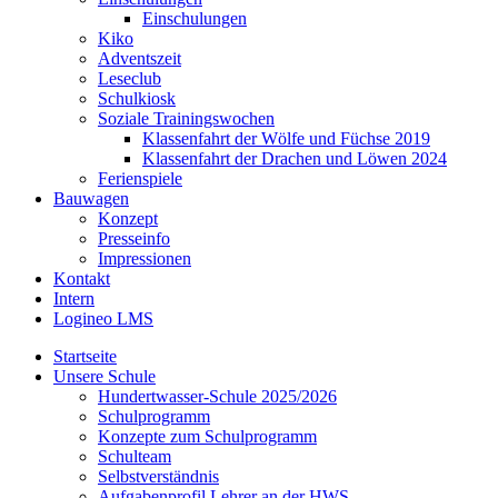
Einschulungen
Kiko
Adventszeit
Leseclub
Schulkiosk
Soziale Trainingswochen
Klassenfahrt der Wölfe und Füchse 2019
Klassenfahrt der Drachen und Löwen 2024
Ferienspiele
Bauwagen
Konzept
Presseinfo
Impressionen
Kontakt
Intern
Logineo LMS
Startseite
Unsere Schule
Hundertwasser-Schule 2025/2026
Schulprogramm
Konzepte zum Schulprogramm
Schulteam
Selbst­ver­ständ­nis
Aufgabenprofil Lehrer an der HWS