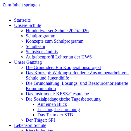
Zum Inhalt springen
Startseite
Unsere Schule
Hundertwasser-Schule 2025/2026
Schulprogramm
Konzepte zum Schulprogramm
Schulteam
Selbst­ver­ständ­nis
Aufgabenprofil Lehrer an der HWS
Unser Ganztag
Die Grundidee: Ein Kooperationsprojekt
Das Konzept: Wirkungsorientierte Zusammenarbeit von
Schule und Jugendhilfe
Die Grundhaltung: Lösungs- und Ressourcenorientierte
Kommunikation
Das Instrument: KESS-Gespräche
Die Sozialpädagogische Tagesbetreuung
Auf einen Blick
Leistungsbeschreibung
Das Team der STB
Der Träger: SPI
Lebensort Schule
Einschulungen