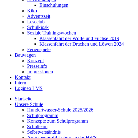
Einschulungen
Kiko
Adventszeit
Leseclub
Schulkiosk
Soziale Trainingswochen
Klassenfahrt der Wölfe und Füchse 2019
Klassenfahrt der Drachen und Löwen 2024
Ferienspiele
Bauwagen
Konzept
Presseinfo
Impressionen
Kontakt
Intern
Logineo LMS
Startseite
Unsere Schule
Hundertwasser-Schule 2025/2026
Schulprogramm
Konzepte zum Schulprogramm
Schulteam
Selbst­ver­ständ­nis
Aufgabenprofil Lehrer an der HWS