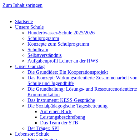
Zum Inhalt springen
Startseite
Unsere Schule
Hundertwasser-Schule 2025/2026
Schulprogramm
Konzepte zum Schulprogramm
Schulteam
Selbst­ver­ständ­nis
Aufgabenprofil Lehrer an der HWS
Unser Ganztag
Die Grundidee: Ein Kooperationsprojekt
Das Konzept: Wirkungsorientierte Zusammenarbeit von
Schule und Jugendhilfe
Die Grundhaltung: Lösungs- und Ressourcenorientierte
Kommunikation
Das Instrument: KESS-Gespräche
Die Sozialpädagogische Tagesbetreuung
Auf einen Blick
Leistungsbeschreibung
Das Team der STB
Der Träger: SPI
Lebensort Schule
Einschulungen