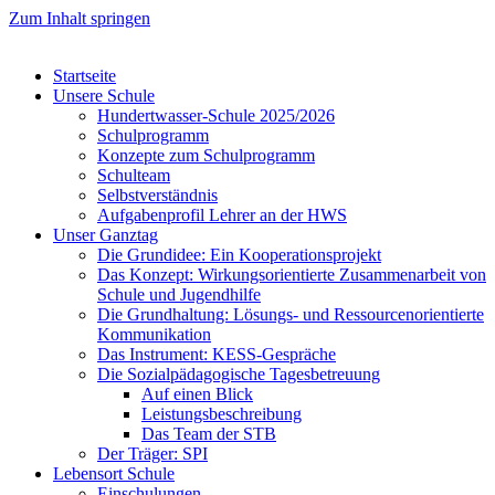
Zum Inhalt springen
Startseite
Unsere Schule
Hundertwasser-Schule 2025/2026
Schulprogramm
Konzepte zum Schulprogramm
Schulteam
Selbst­ver­ständ­nis
Aufgabenprofil Lehrer an der HWS
Unser Ganztag
Die Grundidee: Ein Kooperationsprojekt
Das Konzept: Wirkungsorientierte Zusammenarbeit von
Schule und Jugendhilfe
Die Grundhaltung: Lösungs- und Ressourcenorientierte
Kommunikation
Das Instrument: KESS-Gespräche
Die Sozialpädagogische Tagesbetreuung
Auf einen Blick
Leistungsbeschreibung
Das Team der STB
Der Träger: SPI
Lebensort Schule
Einschulungen