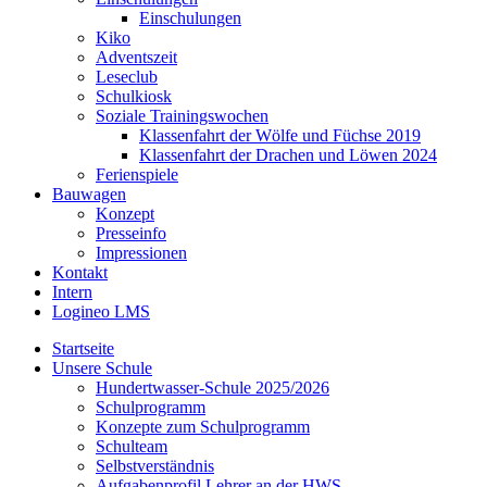
Einschulungen
Kiko
Adventszeit
Leseclub
Schulkiosk
Soziale Trainingswochen
Klassenfahrt der Wölfe und Füchse 2019
Klassenfahrt der Drachen und Löwen 2024
Ferienspiele
Bauwagen
Konzept
Presseinfo
Impressionen
Kontakt
Intern
Logineo LMS
Startseite
Unsere Schule
Hundertwasser-Schule 2025/2026
Schulprogramm
Konzepte zum Schulprogramm
Schulteam
Selbst­ver­ständ­nis
Aufgabenprofil Lehrer an der HWS