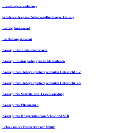
Erziehungsvereinbarung
Schülervertrag und Selbstverpflichtungserklärung
Förderplankonzept
Fortbildungskonzept
Konzept zum Distanzunterricht
Konzept Intensivpädagogische Maßnahmen
Konzept zum Jahrgangsübergreifenden Unterricht 1-2
Konzept zum Jahrgangsübergreifenden Unterricht 3-4
Konzept zur Schreib- und Leseentwicklung
Konzept zur Elternarbeit
Konzept zur Kooperation von Schule und STB
Lehrer an der Hundertwasser-Schul
e