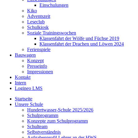
Einschulungen
Kiko
Adventszeit
Leseclub
Schulkiosk
Soziale Trainingswochen
Klassenfahrt der Wölfe und Füchse 2019
Klassenfahrt der Drachen und Löwen 2024
Ferienspiele
Bauwagen
Konzept
Presseinfo
Impressionen
Kontakt
Intern
Logineo LMS
Startseite
Unsere Schule
Hundertwasser-Schule 2025/2026
Schulprogramm
Konzepte zum Schulprogramm
Schulteam
Selbst­ver­ständ­nis
Aufgabenprofil Lehrer an der HWS