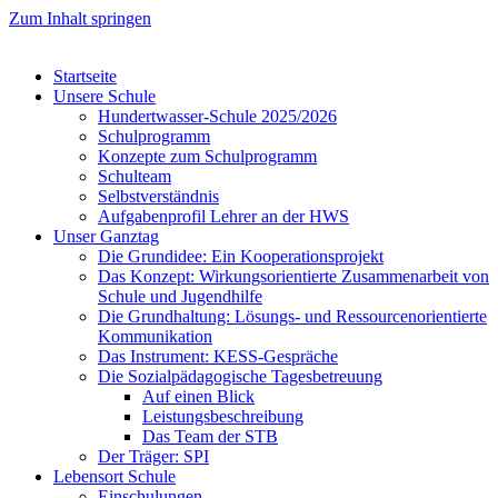
Zum Inhalt springen
Startseite
Unsere Schule
Hundertwasser-Schule 2025/2026
Schulprogramm
Konzepte zum Schulprogramm
Schulteam
Selbst­ver­ständ­nis
Aufgabenprofil Lehrer an der HWS
Unser Ganztag
Die Grundidee: Ein Kooperationsprojekt
Das Konzept: Wirkungsorientierte Zusammenarbeit von
Schule und Jugendhilfe
Die Grundhaltung: Lösungs- und Ressourcenorientierte
Kommunikation
Das Instrument: KESS-Gespräche
Die Sozialpädagogische Tagesbetreuung
Auf einen Blick
Leistungsbeschreibung
Das Team der STB
Der Träger: SPI
Lebensort Schule
Einschulungen