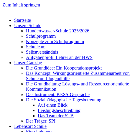
Zum Inhalt springen
Startseite
Unsere Schule
Hundertwasser-Schule 2025/2026
Schulprogramm
Konzepte zum Schulprogramm
Schulteam
Selbst­ver­ständ­nis
Aufgabenprofil Lehrer an der HWS
Unser Ganztag
Die Grundidee: Ein Kooperationsprojekt
Das Konzept: Wirkungsorientierte Zusammenarbeit von
Schule und Jugendhilfe
Die Grundhaltung: Lösungs- und Ressourcenorientierte
Kommunikation
Das Instrument: KESS-Gespräche
Die Sozialpädagogische Tagesbetreuung
Auf einen Blick
Leistungsbeschreibung
Das Team der STB
Der Träger: SPI
Lebensort Schule
Einschulungen