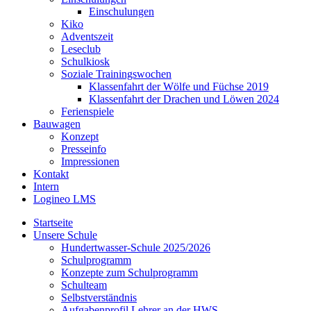
Einschulungen
Kiko
Adventszeit
Leseclub
Schulkiosk
Soziale Trainingswochen
Klassenfahrt der Wölfe und Füchse 2019
Klassenfahrt der Drachen und Löwen 2024
Ferienspiele
Bauwagen
Konzept
Presseinfo
Impressionen
Kontakt
Intern
Logineo LMS
Startseite
Unsere Schule
Hundertwasser-Schule 2025/2026
Schulprogramm
Konzepte zum Schulprogramm
Schulteam
Selbst­ver­ständ­nis
Aufgabenprofil Lehrer an der HWS