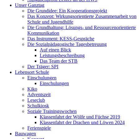
Unser Ganztag
Die Grundidee: Ein Kooperationsprojekt
Das Konzept: Wirkungsorientierte Zusammenarbeit von
Schule und Jugendhilfe
Die Grundhaltung: Lösungs- und Ressourcenorientierte
Kommunikation
Das Instrument: KESS-Gespräche
Die Sozialpädagogische Tagesbetreuung
Auf einen Blick
Leistungsbeschreibung
Das Team der STB
Der Träger: SPI
Lebensort Schule
Einschulungen
Einschulungen
Kiko
Adventszeit
Leseclub
Schulkiosk
Soziale Trainingswochen
Klassenfahrt der Wölfe und Füchse 2019
Klassenfahrt der Drachen und Löwen 2024
Ferienspiele
Bauwagen