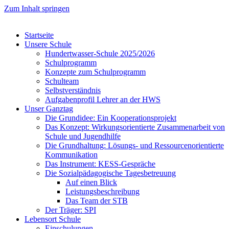
Zum Inhalt springen
Startseite
Unsere Schule
Hundertwasser-Schule 2025/2026
Schulprogramm
Konzepte zum Schulprogramm
Schulteam
Selbst­ver­ständ­nis
Aufgabenprofil Lehrer an der HWS
Unser Ganztag
Die Grundidee: Ein Kooperationsprojekt
Das Konzept: Wirkungsorientierte Zusammenarbeit von
Schule und Jugendhilfe
Die Grundhaltung: Lösungs- und Ressourcenorientierte
Kommunikation
Das Instrument: KESS-Gespräche
Die Sozialpädagogische Tagesbetreuung
Auf einen Blick
Leistungsbeschreibung
Das Team der STB
Der Träger: SPI
Lebensort Schule
Einschulungen