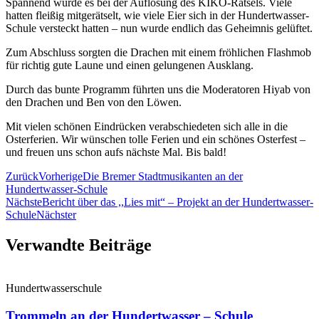
Spannend wurde es bei der Auflösung des KIKO-Rätsels. Viele
hatten fleißig mitgerätselt, wie viele Eier sich in der Hundertwasser-
Schule versteckt hatten – nun wurde endlich das Geheimnis gelüftet.
Zum Abschluss sorgten die Drachen mit einem fröhlichen Flashmob
für richtig gute Laune und einen gelungenen Ausklang.
Durch das bunte Programm führten uns die Moderatoren Hiyab von
den Drachen und Ben von den Löwen.
Mit vielen schönen Eindrücken verabschiedeten sich alle in die
Osterferien. Wir wünschen tolle Ferien und ein schönes Osterfest –
und freuen uns schon aufs nächste Mal. Bis bald!
Zurück
Vorherige
Die Bremer Stadtmusikanten an der
Hundertwasser-Schule
Nächste
Bericht über das ,,Lies mit“ – Projekt an der Hundertwasser-
Schule
Nächster
Verwandte Beiträge
Hundertwasserschule
Trommeln an der Hundertwasser – Schule