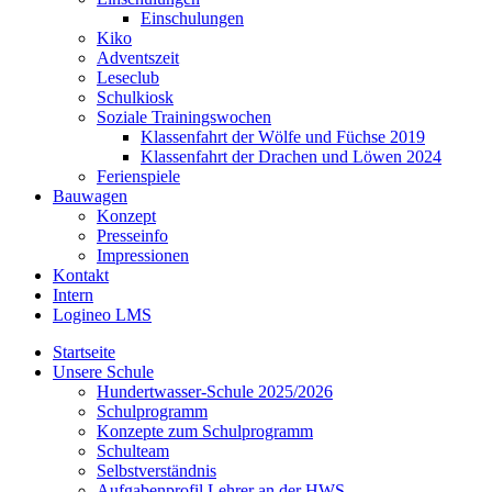
Einschulungen
Kiko
Adventszeit
Leseclub
Schulkiosk
Soziale Trainingswochen
Klassenfahrt der Wölfe und Füchse 2019
Klassenfahrt der Drachen und Löwen 2024
Ferienspiele
Bauwagen
Konzept
Presseinfo
Impressionen
Kontakt
Intern
Logineo LMS
Startseite
Unsere Schule
Hundertwasser-Schule 2025/2026
Schulprogramm
Konzepte zum Schulprogramm
Schulteam
Selbst­ver­ständ­nis
Aufgabenprofil Lehrer an der HWS