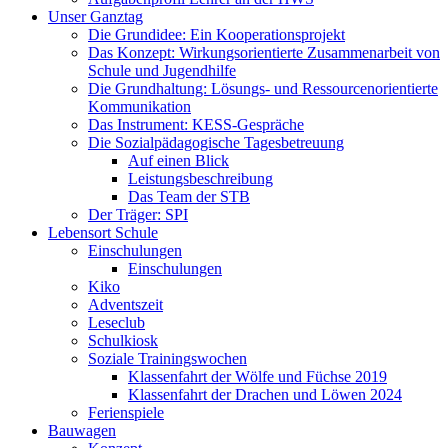
Unser Ganztag
Die Grundidee: Ein Kooperationsprojekt
Das Konzept: Wirkungsorientierte Zusammenarbeit von
Schule und Jugendhilfe
Die Grundhaltung: Lösungs- und Ressourcenorientierte
Kommunikation
Das Instrument: KESS-Gespräche
Die Sozialpädagogische Tagesbetreuung
Auf einen Blick
Leistungsbeschreibung
Das Team der STB
Der Träger: SPI
Lebensort Schule
Einschulungen
Einschulungen
Kiko
Adventszeit
Leseclub
Schulkiosk
Soziale Trainingswochen
Klassenfahrt der Wölfe und Füchse 2019
Klassenfahrt der Drachen und Löwen 2024
Ferienspiele
Bauwagen