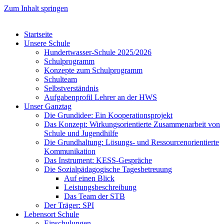
Zum Inhalt springen
Startseite
Unsere Schule
Hundertwasser-Schule 2025/2026
Schulprogramm
Konzepte zum Schulprogramm
Schulteam
Selbst­ver­ständ­nis
Aufgabenprofil Lehrer an der HWS
Unser Ganztag
Die Grundidee: Ein Kooperationsprojekt
Das Konzept: Wirkungsorientierte Zusammenarbeit von
Schule und Jugendhilfe
Die Grundhaltung: Lösungs- und Ressourcenorientierte
Kommunikation
Das Instrument: KESS-Gespräche
Die Sozialpädagogische Tagesbetreuung
Auf einen Blick
Leistungsbeschreibung
Das Team der STB
Der Träger: SPI
Lebensort Schule
Einschulungen