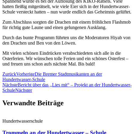
Spannend wurde es bei der Auflösung des KIKO-Rätsels. Viele
hatten fleißig mitgerätselt, wie viele Eier sich in der Hundertwasser-
Schule versteckt hatten – nun wurde endlich das Geheimnis gelüftet.
Zum Abschluss sorgten die Drachen mit einem fröhlichen Flashmob
für richtig gute Laune und einen gelungenen Ausklang.
Durch das bunte Programm führten uns die Moderatoren Hiyab von
den Drachen und Ben von den Löwen.
Mit vielen schönen Eindrücken verabschiedeten sich alle in die
Osterferien. Wir wünschen tolle Ferien und ein schönes Osterfest –
und freuen uns schon aufs nächste Mal. Bis bald!
Zurück
Vorherige
Die Bremer Stadtmusikanten an der
Hundertwasser-Schule
Nächste
Bericht über das ,,Lies mit“ – Projekt an der Hundertwasser-
Schule
Nächster
Verwandte Beiträge
Hundertwasserschule
Trommeln an der Hundertwasser – Schule