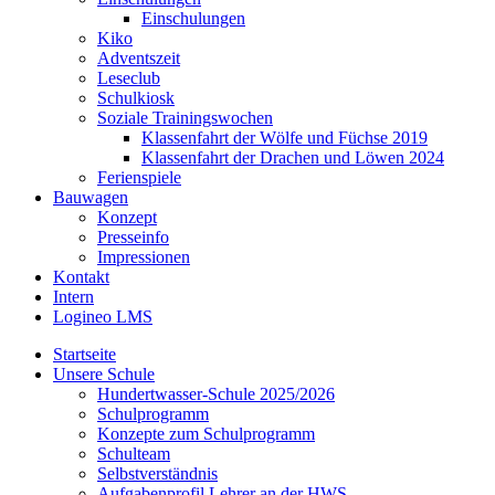
Einschulungen
Kiko
Adventszeit
Leseclub
Schulkiosk
Soziale Trainingswochen
Klassenfahrt der Wölfe und Füchse 2019
Klassenfahrt der Drachen und Löwen 2024
Ferienspiele
Bauwagen
Konzept
Presseinfo
Impressionen
Kontakt
Intern
Logineo LMS
Startseite
Unsere Schule
Hundertwasser-Schule 2025/2026
Schulprogramm
Konzepte zum Schulprogramm
Schulteam
Selbst­ver­ständ­nis
Aufgabenprofil Lehrer an der HWS