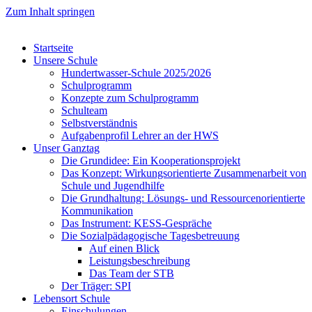
Zum Inhalt springen
Startseite
Unsere Schule
Hundertwasser-Schule 2025/2026
Schulprogramm
Konzepte zum Schulprogramm
Schulteam
Selbst­ver­ständ­nis
Aufgabenprofil Lehrer an der HWS
Unser Ganztag
Die Grundidee: Ein Kooperationsprojekt
Das Konzept: Wirkungsorientierte Zusammenarbeit von
Schule und Jugendhilfe
Die Grundhaltung: Lösungs- und Ressourcenorientierte
Kommunikation
Das Instrument: KESS-Gespräche
Die Sozialpädagogische Tagesbetreuung
Auf einen Blick
Leistungsbeschreibung
Das Team der STB
Der Träger: SPI
Lebensort Schule
Einschulungen