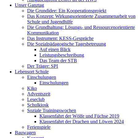
Unser Ganztag
Die Grundidee: Ein Kooperationsprojekt
Das Konzept: Wirkungsorientierte Zusammenarbeit von
Schule und Jugendhilfe
Die Grundhaltung: Lösungs- und Ressourcenorientierte
Kommunikation
Das Instrument: KESS-Gespräche
Die Sozialpädagogische Tagesbetreuung
Auf einen Blick
Leistungsbeschreibung
Das Team der STB
Der Träger: SPI
Lebensort Schule
Einschulungen
Einschulungen
Kiko
Adventszeit
Leseclub
Schulkiosk
Soziale Trainingswochen
Klassenfahrt der Wölfe und Füchse 2019
Klassenfahrt der Drachen und Löwen 2024
Ferienspiele
Bauwagen