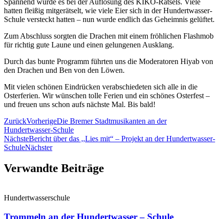
Spannend wurde es bei der Auflösung des KIKO-Rätsels. Viele
hatten fleißig mitgerätselt, wie viele Eier sich in der Hundertwasser-
Schule versteckt hatten – nun wurde endlich das Geheimnis gelüftet.
Zum Abschluss sorgten die Drachen mit einem fröhlichen Flashmob
für richtig gute Laune und einen gelungenen Ausklang.
Durch das bunte Programm führten uns die Moderatoren Hiyab von
den Drachen und Ben von den Löwen.
Mit vielen schönen Eindrücken verabschiedeten sich alle in die
Osterferien. Wir wünschen tolle Ferien und ein schönes Osterfest –
und freuen uns schon aufs nächste Mal. Bis bald!
Zurück
Vorherige
Die Bremer Stadtmusikanten an der
Hundertwasser-Schule
Nächste
Bericht über das ,,Lies mit“ – Projekt an der Hundertwasser-
Schule
Nächster
Verwandte Beiträge
Hundertwasserschule
Trommeln an der Hundertwasser – Schule