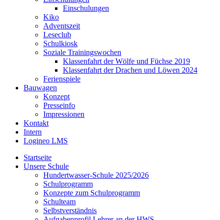
Einschulungen
Kiko
Adventszeit
Leseclub
Schulkiosk
Soziale Trainingswochen
Klassenfahrt der Wölfe und Füchse 2019
Klassenfahrt der Drachen und Löwen 2024
Ferienspiele
Bauwagen
Konzept
Presseinfo
Impressionen
Kontakt
Intern
Logineo LMS
Startseite
Unsere Schule
Hundertwasser-Schule 2025/2026
Schulprogramm
Konzepte zum Schulprogramm
Schulteam
Selbst­ver­ständ­nis
Aufgabenprofil Lehrer an der HWS