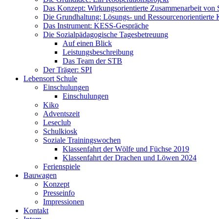
Das Konzept: Wirkungsorientierte Zusammenarbeit von 
Die Grundhaltung: Lösungs- und Ressourcenorientiert
Das Instrument: KESS-Gespräche
Die Sozialpädagogische Tagesbetreuung
Auf einen Blick
Leistungsbeschreibung
Das Team der STB
Der Träger: SPI
Lebensort Schule
Einschulungen
Einschulungen
Kiko
Adventszeit
Leseclub
Schulkiosk
Soziale Trainingswochen
Klassenfahrt der Wölfe und Füchse 2019
Klassenfahrt der Drachen und Löwen 2024
Ferienspiele
Bauwagen
Konzept
Presseinfo
Impressionen
Kontakt