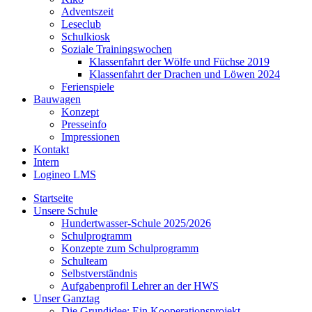
Adventszeit
Leseclub
Schulkiosk
Soziale Trainingswochen
Klassenfahrt der Wölfe und Füchse 2019
Klassenfahrt der Drachen und Löwen 2024
Ferienspiele
Bauwagen
Konzept
Presseinfo
Impressionen
Kontakt
Intern
Logineo LMS
Startseite
Unsere Schule
Hundertwasser-Schule 2025/2026
Schulprogramm
Konzepte zum Schulprogramm
Schulteam
Selbst­ver­ständ­nis
Aufgabenprofil Lehrer an der HWS
Unser Ganztag
Die Grundidee: Ein Kooperationsprojekt