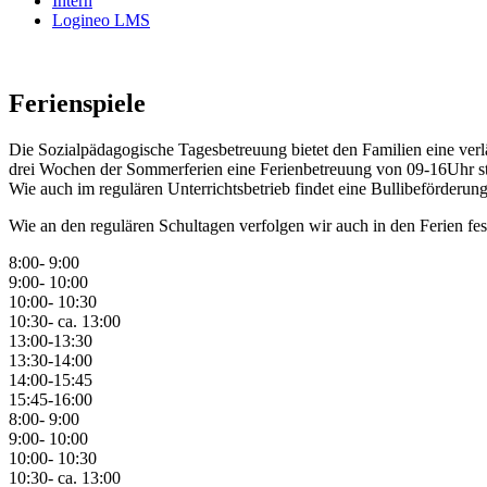
Intern
Logineo LMS
Ferienspiele
Die Sozialpädagogische Tagesbetreuung bietet den Familien eine verläs
drei Wochen der Sommerferien eine Ferienbetreuung von 09-16Uhr sta
Wie auch im regulären Unterrichtsbetrieb findet eine Bullibeförderung 
Wie an den regulären Schultagen verfolgen wir auch in den Ferien fest
8:00- 9:00
9:00- 10:00
10:00- 10:30
10:30- ca. 13:00
13:00-13:30
13:30-14:00
14:00-15:45
15:45-16:00
8:00- 9:00
9:00- 10:00
10:00- 10:30
10:30- ca. 13:00