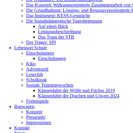
Das Konzept: Wirkungsorientierte Zusammenarbeit von 
Die Grundhaltung: Lösungs- und Ressourcenorientiert
Das Instrument: KESS-Gespräche
Die Sozialpädagogische Tagesbetreuung
Auf einen Blick
Leistungsbeschreibung
Das Team der STB
Der Träger: SPI
Lebensort Schule
Einschulungen
Einschulungen
Kiko
Adventszeit
Leseclub
Schulkiosk
Soziale Trainingswochen
Klassenfahrt der Wölfe und Füchse 2019
Klassenfahrt der Drachen und Löwen 2024
Ferienspiele
Bauwagen
Konzept
Presseinfo
Impressionen
Kontakt