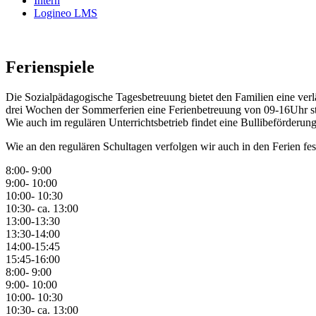
Intern
Logineo LMS
Ferienspiele
Die Sozialpädagogische Tagesbetreuung bietet den Familien eine verläs
drei Wochen der Sommerferien eine Ferienbetreuung von 09-16Uhr sta
Wie auch im regulären Unterrichtsbetrieb findet eine Bullibeförderung 
Wie an den regulären Schultagen verfolgen wir auch in den Ferien fest
8:00- 9:00
9:00- 10:00
10:00- 10:30
10:30- ca. 13:00
13:00-13:30
13:30-14:00
14:00-15:45
15:45-16:00
8:00- 9:00
9:00- 10:00
10:00- 10:30
10:30- ca. 13:00