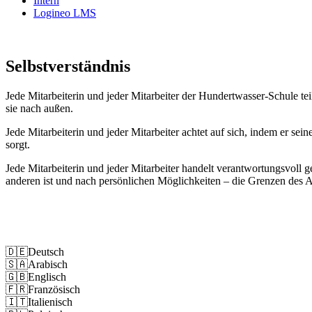
Intern
Logineo LMS
Selbst­ver­ständ­nis
Jede Mitarbeiterin und jeder Mitarbeiter der Hundertwasser-Schule tei
sie nach außen.
Jede Mitarbeiterin und jeder Mitarbeiter achtet auf sich, indem er sei
sorgt.
Jede Mitarbeiterin und jeder Mitarbeiter handelt verantwortungsvoll
anderen ist und nach persönlichen Möglichkeiten – die Grenzen des 
Impressum
Datenschutz
🇩🇪
Deutsch
🇸🇦
Arabisch
🇬🇧
Englisch
🇫🇷
Französisch
🇮🇹
Italienisch