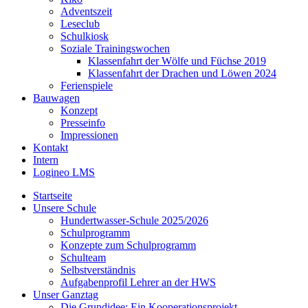
Adventszeit
Leseclub
Schulkiosk
Soziale Trainingswochen
Klassenfahrt der Wölfe und Füchse 2019
Klassenfahrt der Drachen und Löwen 2024
Ferienspiele
Bauwagen
Konzept
Presseinfo
Impressionen
Kontakt
Intern
Logineo LMS
Startseite
Unsere Schule
Hundertwasser-Schule 2025/2026
Schulprogramm
Konzepte zum Schulprogramm
Schulteam
Selbst­ver­ständ­nis
Aufgabenprofil Lehrer an der HWS
Unser Ganztag
Die Grundidee: Ein Kooperationsprojekt