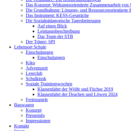
Das Konzept: Wirkungsorientierte Zusammenarbeit von 
Die Grundhaltung: Lösungs- und Ressourcenorientiert
Das Instrument: KESS-Gespräche
Die Sozialpädagogische Tagesbetreuung
Auf einen Blick
Leistungsbeschreibung
Das Team der STB
Der Träger: SPI
Lebensort Schule
Einschulungen
Einschulungen
Kiko
Adventszeit
Leseclub
Schulkiosk
Soziale Trainingswochen
Klassenfahrt der Wölfe und Füchse 2019
Klassenfahrt der Drachen und Löwen 2024
Ferienspiele
Bauwagen
Konzept
Presseinfo
Impressionen
Kontakt