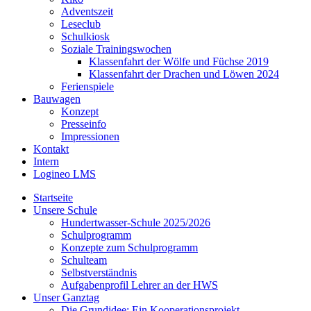
Adventszeit
Leseclub
Schulkiosk
Soziale Trainingswochen
Klassenfahrt der Wölfe und Füchse 2019
Klassenfahrt der Drachen und Löwen 2024
Ferienspiele
Bauwagen
Konzept
Presseinfo
Impressionen
Kontakt
Intern
Logineo LMS
Startseite
Unsere Schule
Hundertwasser-Schule 2025/2026
Schulprogramm
Konzepte zum Schulprogramm
Schulteam
Selbst­ver­ständ­nis
Aufgabenprofil Lehrer an der HWS
Unser Ganztag
Die Grundidee: Ein Kooperationsprojekt