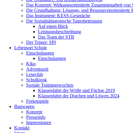
Das Konzept: Wirkungsorientierte Zusammenarbeit von 
Die Grundhaltung: Lösungs- und Ressourcenorientiert
Das Instrument: KESS-Gespräche
Die Sozialpädagogische Tagesbetreuung
Auf einen Blick
Leistungsbeschreibung
Das Team der STB
Der Träger: SPI
Lebensort Schule
Einschulungen
Einschulungen
Kiko
Adventszeit
Leseclub
Schulkiosk
Soziale Trainingswochen
Klassenfahrt der Wölfe und Füchse 2019
Klassenfahrt der Drachen und Löwen 2024
Ferienspiele
Bauwagen
Konzept
Presseinfo
Impressionen
Kontakt