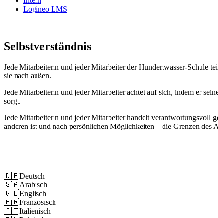
Intern
Logineo LMS
Selbst­ver­ständ­nis
Jede Mitarbeiterin und jeder Mitarbeiter der Hundertwasser-Schule tei
sie nach außen.
Jede Mitarbeiterin und jeder Mitarbeiter achtet auf sich, indem er sei
sorgt.
Jede Mitarbeiterin und jeder Mitarbeiter handelt verantwortungsvoll
anderen ist und nach persönlichen Möglichkeiten – die Grenzen des 
Impressum
Datenschutz
🇩🇪
Deutsch
🇸🇦
Arabisch
🇬🇧
Englisch
🇫🇷
Französisch
🇮🇹
Italienisch