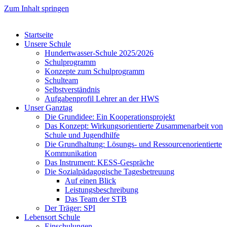
Zum Inhalt springen
Startseite
Unsere Schule
Hundertwasser-Schule 2025/2026
Schulprogramm
Konzepte zum Schulprogramm
Schulteam
Selbst­ver­ständ­nis
Aufgabenprofil Lehrer an der HWS
Unser Ganztag
Die Grundidee: Ein Kooperationsprojekt
Das Konzept: Wirkungsorientierte Zusammenarbeit von
Schule und Jugendhilfe
Die Grundhaltung: Lösungs- und Ressourcenorientierte
Kommunikation
Das Instrument: KESS-Gespräche
Die Sozialpädagogische Tagesbetreuung
Auf einen Blick
Leistungsbeschreibung
Das Team der STB
Der Träger: SPI
Lebensort Schule
Einschulungen