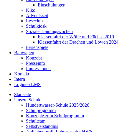
Einschulungen
Kiko
Adventszeit
Leseclub
Schulkiosk
Soziale Trainingswochen
Klassenfahrt der Wölfe und Füchse 2019
Klassenfahrt der Drachen und Löwen 2024
Ferienspiele
Bauwagen
Konzept
Presseinfo
Impressionen
Kontakt
Intern
Logineo LMS
Startseite
Unsere Schule
Hundertwasser-Schule 2025/2026
Schulprogramm
Konzepte zum Schulprogramm
Schulteam
Selbst­ver­ständ­nis
Aufgabenprofil Lehrer an der HWS