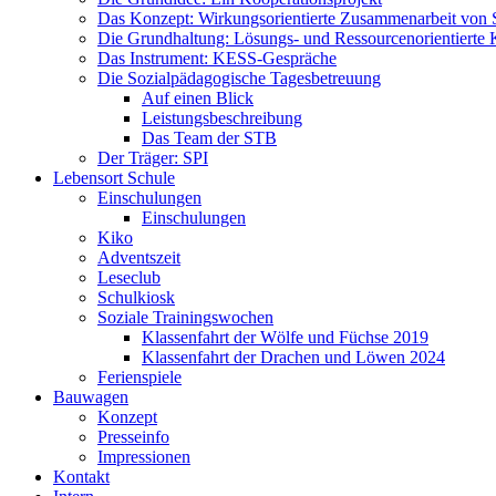
Das Konzept: Wirkungsorientierte Zusammenarbeit von 
Die Grundhaltung: Lösungs- und Ressourcenorientiert
Das Instrument: KESS-Gespräche
Die Sozialpädagogische Tagesbetreuung
Auf einen Blick
Leistungsbeschreibung
Das Team der STB
Der Träger: SPI
Lebensort Schule
Einschulungen
Einschulungen
Kiko
Adventszeit
Leseclub
Schulkiosk
Soziale Trainingswochen
Klassenfahrt der Wölfe und Füchse 2019
Klassenfahrt der Drachen und Löwen 2024
Ferienspiele
Bauwagen
Konzept
Presseinfo
Impressionen
Kontakt