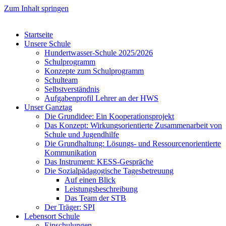
Zum Inhalt springen
Startseite
Unsere Schule
Hundertwasser-Schule 2025/2026
Schulprogramm
Konzepte zum Schulprogramm
Schulteam
Selbst­ver­ständ­nis
Aufgabenprofil Lehrer an der HWS
Unser Ganztag
Die Grundidee: Ein Kooperationsprojekt
Das Konzept: Wirkungsorientierte Zusammenarbeit von
Schule und Jugendhilfe
Die Grundhaltung: Lösungs- und Ressourcenorientierte
Kommunikation
Das Instrument: KESS-Gespräche
Die Sozialpädagogische Tagesbetreuung
Auf einen Blick
Leistungsbeschreibung
Das Team der STB
Der Träger: SPI
Lebensort Schule
Einschulungen