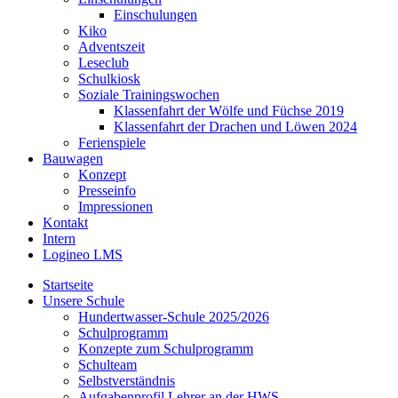
Einschulungen
Kiko
Adventszeit
Leseclub
Schulkiosk
Soziale Trainingswochen
Klassenfahrt der Wölfe und Füchse 2019
Klassenfahrt der Drachen und Löwen 2024
Ferienspiele
Bauwagen
Konzept
Presseinfo
Impressionen
Kontakt
Intern
Logineo LMS
Startseite
Unsere Schule
Hundertwasser-Schule 2025/2026
Schulprogramm
Konzepte zum Schulprogramm
Schulteam
Selbst­ver­ständ­nis
Aufgabenprofil Lehrer an der HWS