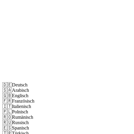
Impressum
Datenschutz
🇩🇪
Deutsch
🇸🇦
Arabisch
🇬🇧
Englisch
🇫🇷
Französisch
🇮🇹
Italienisch
🇵🇱
Polnisch
🇷🇴
Rumänisch
🇷🇺
Russisch
🇪🇸
Spanisch
🇹🇷
Türkisch