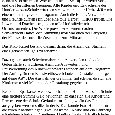
Schnell sind die ersten Wochen im neuen Schuljahr wieder vorbei
und die Herbstferien beginnen. Alle Kinder und Erwachsene der
Hundertwasser-Schule erfreuten sich wieder an der Herbst-Kiko mit
einem stimmungsvollen Programm. Auch die Eltern, Verwandten
und Freunde durften sich über eine tolle Herbst – KIKO freuen. Die
Löwen und Drachen begleiteten tolle Herbstlieder mit
Orffinstrumenten. Die Wölfe präsentierten einem coolen
Schwarzlicht Dance -act. Stimmungsvoll war auch der Partysong
der Füchse, der auch die Zuschauen zum Mitmachen animierte.
Das Kiko-Rätsel bestand diesmal darin, die Anzahl der Stacheln
eines gebastelten Igels zu schätzen.
Dazu gab es auch Schwimmabzeichen zu verteilen und viele
Geburtstage zu würdigen. Auch die Auswertung und
Preisverleihung des Kunstwettbewerbs standen auf dem Programm.
Der Auftrag für den Kunstwettbewerb lautete: ,,Gestalte einen Igel
auf deine Art“ . Die Auswahl der Gewinner fiel schwer, da sich alle
Kinder sehr viel Mühe bei der Gestaltung gegeben hatten.
Bei einem Sparkassenwettbewerb hatte die Hundertwasser – Schule
eine größere Summe Geld gewonnen, so dass sich alle Kinder und
Erwachsene der Schule Gedanken machten, wofür das Geld
ausgegeben werden sollte. In der KIKO konnte Frau Hübner nun
die tollen Anschaffungen (zwei Basketball Körbe und ein Fahrzeug)
mit einigen Kindern präsentieren. Darüber freuten sich alle Kinder