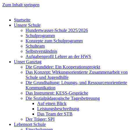
Zum Inhalt springen
Startseite
Unsere Schule
Hundertwasser-Schule 2025/2026
Schulprogramm
Konzepte zum Schulprogramm
Schulteam
Selbst­ver­ständ­nis
Aufgabenprofil Lehrer an der HWS
Unser Ganztag
Die Grundidee: Ein Kooperationsprojekt
Das Konzept: Wirkungsorientierte Zusammenarbeit von
Schule und Jugendhilfe
Die Grundhaltung: Lösungs- und Ressourcenorientierte
Kommunikation
Das Instrument: KESS-Gespräche
Die Sozialpädagogische Tagesbetreuung
Auf einen Blick
Leistungsbeschreibung
Das Team der STB
Der Träger: SPI
Lebensort Schule
Einschulungen