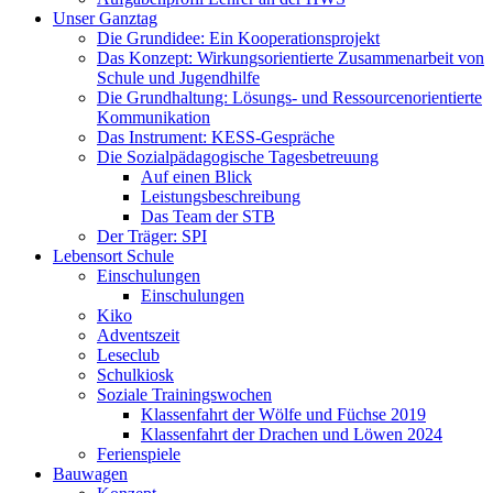
Unser Ganztag
Die Grundidee: Ein Kooperationsprojekt
Das Konzept: Wirkungsorientierte Zusammenarbeit von
Schule und Jugendhilfe
Die Grundhaltung: Lösungs- und Ressourcenorientierte
Kommunikation
Das Instrument: KESS-Gespräche
Die Sozialpädagogische Tagesbetreuung
Auf einen Blick
Leistungsbeschreibung
Das Team der STB
Der Träger: SPI
Lebensort Schule
Einschulungen
Einschulungen
Kiko
Adventszeit
Leseclub
Schulkiosk
Soziale Trainingswochen
Klassenfahrt der Wölfe und Füchse 2019
Klassenfahrt der Drachen und Löwen 2024
Ferienspiele
Bauwagen