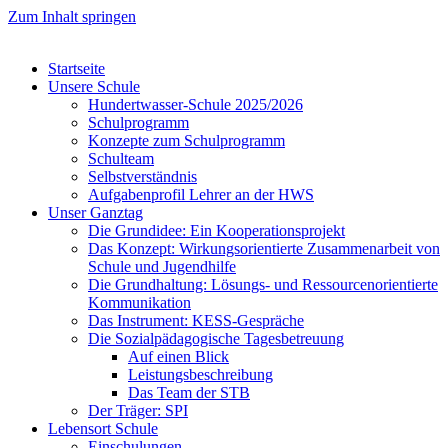
Zum Inhalt springen
Startseite
Unsere Schule
Hundertwasser-Schule 2025/2026
Schulprogramm
Konzepte zum Schulprogramm
Schulteam
Selbst­ver­ständ­nis
Aufgabenprofil Lehrer an der HWS
Unser Ganztag
Die Grundidee: Ein Kooperationsprojekt
Das Konzept: Wirkungsorientierte Zusammenarbeit von
Schule und Jugendhilfe
Die Grundhaltung: Lösungs- und Ressourcenorientierte
Kommunikation
Das Instrument: KESS-Gespräche
Die Sozialpädagogische Tagesbetreuung
Auf einen Blick
Leistungsbeschreibung
Das Team der STB
Der Träger: SPI
Lebensort Schule
Einschulungen