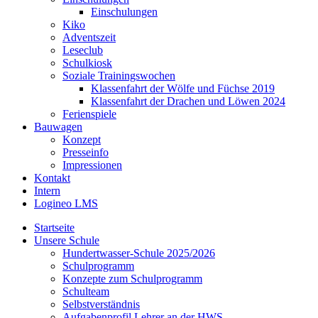
Einschulungen
Kiko
Adventszeit
Leseclub
Schulkiosk
Soziale Trainingswochen
Klassenfahrt der Wölfe und Füchse 2019
Klassenfahrt der Drachen und Löwen 2024
Ferienspiele
Bauwagen
Konzept
Presseinfo
Impressionen
Kontakt
Intern
Logineo LMS
Startseite
Unsere Schule
Hundertwasser-Schule 2025/2026
Schulprogramm
Konzepte zum Schulprogramm
Schulteam
Selbst­ver­ständ­nis
Aufgabenprofil Lehrer an der HWS