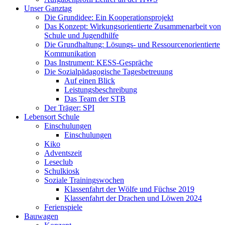
Unser Ganztag
Die Grundidee: Ein Kooperationsprojekt
Das Konzept: Wirkungsorientierte Zusammenarbeit von
Schule und Jugendhilfe
Die Grundhaltung: Lösungs- und Ressourcenorientierte
Kommunikation
Das Instrument: KESS-Gespräche
Die Sozialpädagogische Tagesbetreuung
Auf einen Blick
Leistungsbeschreibung
Das Team der STB
Der Träger: SPI
Lebensort Schule
Einschulungen
Einschulungen
Kiko
Adventszeit
Leseclub
Schulkiosk
Soziale Trainingswochen
Klassenfahrt der Wölfe und Füchse 2019
Klassenfahrt der Drachen und Löwen 2024
Ferienspiele
Bauwagen