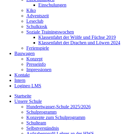
Einschulungen
Kiko
Adventszeit
Leseclub
Schulkiosk
Soziale Trainingswochen
Klassenfahrt der Wölfe und Füchse 2019
Klassenfahrt der Drachen und Löwen 2024
Ferienspiele
Bauwagen
Konzept
Presseinfo
Impressionen
Kontakt
Intern
Logineo LMS
Startseite
Unsere Schule
Hundertwasser-Schule 2025/2026
Schulprogramm
Konzepte zum Schulprogramm
Schulteam
Selbst­ver­ständ­nis
Aufgabenprofil Lehrer an der HWS