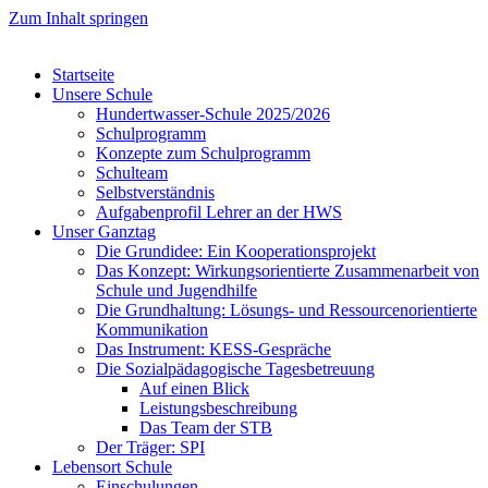
Zum Inhalt springen
Startseite
Unsere Schule
Hundertwasser-Schule 2025/2026
Schulprogramm
Konzepte zum Schulprogramm
Schulteam
Selbst­ver­ständ­nis
Aufgabenprofil Lehrer an der HWS
Unser Ganztag
Die Grundidee: Ein Kooperationsprojekt
Das Konzept: Wirkungsorientierte Zusammenarbeit von
Schule und Jugendhilfe
Die Grundhaltung: Lösungs- und Ressourcenorientierte
Kommunikation
Das Instrument: KESS-Gespräche
Die Sozialpädagogische Tagesbetreuung
Auf einen Blick
Leistungsbeschreibung
Das Team der STB
Der Träger: SPI
Lebensort Schule
Einschulungen