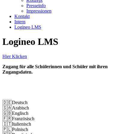
Konzept
Presseinfo
Impressionen
Kontakt
Intern
Logineo LMS
Logineo LMS
Hier Klicken
Zugang für alle Schülerinnen und Schüler mit ihren
Zugangsdaten.
Impressum
Datenschutz
🇩🇪
Deutsch
🇸🇦
Arabisch
🇬🇧
Englisch
🇫🇷
Französisch
🇮🇹
Italienisch
🇵🇱
Polnisch