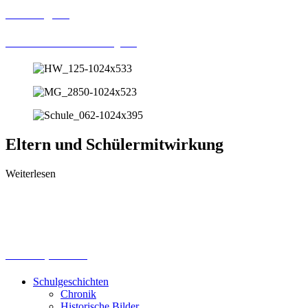
UE -Digital
H2O – Kunst – Projekt
Eltern und Schülermitwirkung
Weiterlesen
Elternmitwirkung
Klassenrat
Klassensprecher*
nnen – Schulleiterin -Gespräch
Schulgeschichten
Chronik
Historische Bilder