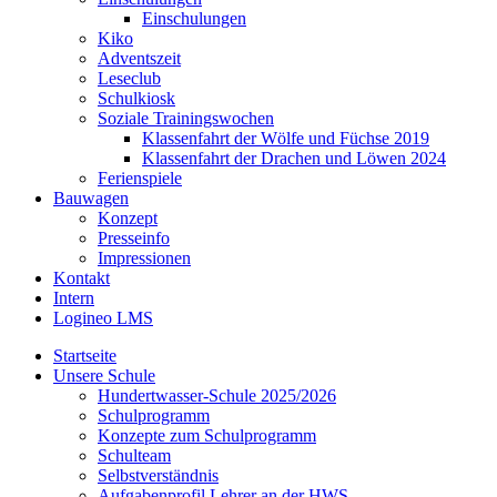
Einschulungen
Kiko
Adventszeit
Leseclub
Schulkiosk
Soziale Trainingswochen
Klassenfahrt der Wölfe und Füchse 2019
Klassenfahrt der Drachen und Löwen 2024
Ferienspiele
Bauwagen
Konzept
Presseinfo
Impressionen
Kontakt
Intern
Logineo LMS
Startseite
Unsere Schule
Hundertwasser-Schule 2025/2026
Schulprogramm
Konzepte zum Schulprogramm
Schulteam
Selbst­ver­ständ­nis
Aufgabenprofil Lehrer an der HWS