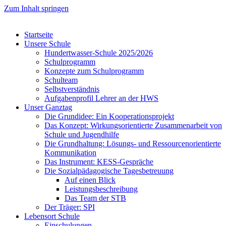
Zum Inhalt springen
Startseite
Unsere Schule
Hundertwasser-Schule 2025/2026
Schulprogramm
Konzepte zum Schulprogramm
Schulteam
Selbst­ver­ständ­nis
Aufgabenprofil Lehrer an der HWS
Unser Ganztag
Die Grundidee: Ein Kooperationsprojekt
Das Konzept: Wirkungsorientierte Zusammenarbeit von
Schule und Jugendhilfe
Die Grundhaltung: Lösungs- und Ressourcenorientierte
Kommunikation
Das Instrument: KESS-Gespräche
Die Sozialpädagogische Tagesbetreuung
Auf einen Blick
Leistungsbeschreibung
Das Team der STB
Der Träger: SPI
Lebensort Schule
Einschulungen