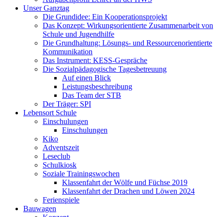
Unser Ganztag
Die Grundidee: Ein Kooperationsprojekt
Das Konzept: Wirkungsorientierte Zusammenarbeit von
Schule und Jugendhilfe
Die Grundhaltung: Lösungs- und Ressourcenorientierte
Kommunikation
Das Instrument: KESS-Gespräche
Die Sozialpädagogische Tagesbetreuung
Auf einen Blick
Leistungsbeschreibung
Das Team der STB
Der Träger: SPI
Lebensort Schule
Einschulungen
Einschulungen
Kiko
Adventszeit
Leseclub
Schulkiosk
Soziale Trainingswochen
Klassenfahrt der Wölfe und Füchse 2019
Klassenfahrt der Drachen und Löwen 2024
Ferienspiele
Bauwagen