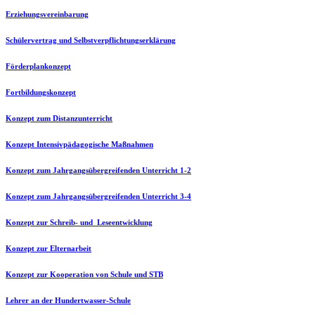
Erziehungsvereinbarung
Schülervertrag und Selbstverpflichtungserklärung
Förderplankonzept
Fortbildungskonzept
Konzept zum Distanzunterricht
Konzept Intensivpädagogische Maßnahmen
Konzept zum Jahrgangsübergreifenden Unterricht 1-2
Konzept zum Jahrgangsübergreifenden Unterricht 3-4
Konzept zur Schreib- und Leseentwicklung
Konzept zur Elternarbeit
Konzept zur Kooperation von Schule und STB
Lehrer an der Hundertwasser-Schul
e