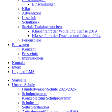
Einschulungen
Kiko
Adventszeit
Leseclub
Schulkiosk
Soziale Trainingswochen
Klassenfahrt der Wölfe und Füchse 2019
Klassenfahrt der Drachen und Löwen 2024
Ferienspiele
Bauwagen
Konzept
Presseinfo
Impressionen
Kontakt
Intern
Logineo LMS
Startseite
Unsere Schule
Hundertwasser-Schule 2025/2026
Schulprogramm
Konzepte zum Schulprogramm
Schulteam
Selbst­ver­ständ­nis
Aufgabenprofil Lehrer an der HWS