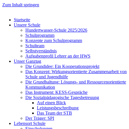
Zum Inhalt springen
Startseite
Unsere Schule
Hundertwasser-Schule 2025/2026
Schulprogramm
Konzepte zum Schulprogramm
Schulteam
Selbst­ver­ständ­nis
Aufgabenprofil Lehrer an der HWS
Unser Ganztag
Die Grundidee: Ein Kooperationsprojekt
Das Konzept: Wirkungsorientierte Zusammenarbeit von
Schule und Jugendhilfe
Die Grundhaltung: Lösungs- und Ressourcenorientierte
Kommunikation
Das Instrument: KESS-Gespräche
Die Sozialpädagogische Tagesbetreuung
Auf einen Blick
Leistungsbeschreibung
Das Team der STB
Der Träger: SPI
Lebensort Schule
Einschulungen