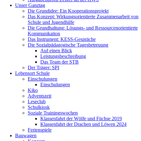
Unser Ganztag
Die Grundidee: Ein Kooperationsprojekt
Das Konzept: Wirkungsorientierte Zusammenarbeit von
Schule und Jugendhilfe
Die Grundhaltung: Lösungs- und Ressourcenorientierte
Kommunikation
Das Instrument: KESS-Gespräche
Die Sozialpädagogische Tagesbetreuung
Auf einen Blick
Leistungsbeschreibung
Das Team der STB
Der Träger: SPI
Lebensort Schule
Einschulungen
Einschulungen
Kiko
Adventszeit
Leseclub
Schulkiosk
Soziale Trainingswochen
Klassenfahrt der Wölfe und Füchse 2019
Klassenfahrt der Drachen und Löwen 2024
Ferienspiele
Bauwagen