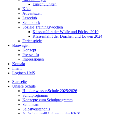
Einschulungen
Kiko
Adventszeit
Leseclub
Schulkiosk
Soziale Trainingswochen
Klassenfahrt der Wölfe und Füchse 2019
Klassenfahrt der Drachen und Löwen 2024
Ferienspiele
Bauwagen
Konzept
Presseinfo
Impressionen
Kontakt
Intern
Logineo LMS
Startseite
Unsere Schule
Hundertwasser-Schule 2025/2026
Schulprogramm
Konzepte zum Schulprogramm
Schulteam
Selbst­ver­ständ­nis
Aufgabenprofil Lehrer an der HWS