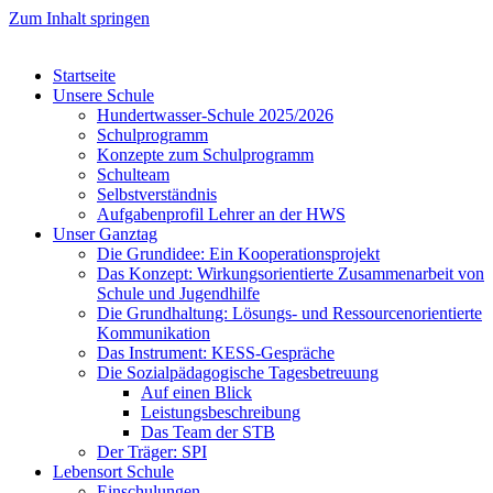
Zum Inhalt springen
Startseite
Unsere Schule
Hundertwasser-Schule 2025/2026
Schulprogramm
Konzepte zum Schulprogramm
Schulteam
Selbst­ver­ständ­nis
Aufgabenprofil Lehrer an der HWS
Unser Ganztag
Die Grundidee: Ein Kooperationsprojekt
Das Konzept: Wirkungsorientierte Zusammenarbeit von
Schule und Jugendhilfe
Die Grundhaltung: Lösungs- und Ressourcenorientierte
Kommunikation
Das Instrument: KESS-Gespräche
Die Sozialpädagogische Tagesbetreuung
Auf einen Blick
Leistungsbeschreibung
Das Team der STB
Der Träger: SPI
Lebensort Schule
Einschulungen