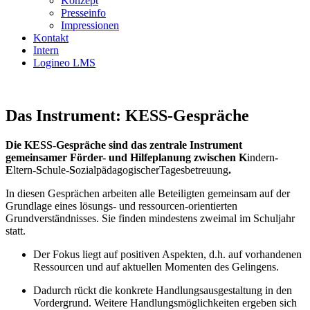
Konzept
Presseinfo
Impressionen
Kontakt
Intern
Logineo LMS
Das Instrument: KESS-Gespräche
Die KESS-Gespräche sind das zentrale Instrument
gemeinsamer Förder- und Hilfeplanung zwischen K
indern
-
E
ltern
-S
chule
-S
ozialpädagogischerTagesbetreuung
.
In diesen Gesprächen arbeiten alle Beteiligten gemeinsam auf der
Grundlage eines lösungs- und ressourcen-orientierten
Grundverständnisses. Sie finden mindestens zweimal im Schuljahr
statt.
Der Fokus liegt auf positiven Aspekten, d.h. auf vorhandenen
Ressourcen und auf aktuellen Momenten des Gelingens.
Dadurch rückt die konkrete Handlungsausgestaltung in den
Vordergrund. Weitere Handlungsmöglichkeiten ergeben sich