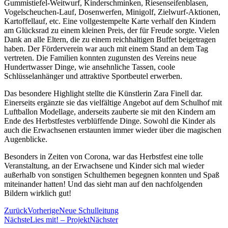
Gummistiefel-Weitwurf, Kinderschminken, Riesenseifenblasen,
Vogelscheuchen-Lauf, Dosenwerfen, Minigolf, Zielwurf-Aktionen,
Kartoffellauf, etc. Eine vollgestempelte Karte verhalf den Kindern
am Glücksrad zu einem kleinen Preis, der für Freude sorgte. Vielen
Dank an alle Eltern, die zu einem reichhaltigen Buffet beigetragen
haben. Der Förderverein war auch mit einem Stand an dem Tag
vertreten. Die Familien konnten zugunsten des Vereins neue
Hundertwasser Dinge, wie ansehnliche Tassen, coole
Schlüsselanhänger und attraktive Sportbeutel erwerben.
Das besondere Highlight stellte die Künstlerin Zara Finell dar.
Einerseits ergänzte sie das vielfältige Angebot auf dem Schulhof mit
Luftballon Modellage, anderseits zauberte sie mit den Kindern am
Ende des Herbstfestes verblüffende Dinge. Sowohl die Kinder als
auch die Erwachsenen erstaunten immer wieder über die magischen
Augenblicke.
Besonders in Zeiten von Corona, war das Herbstfest eine tolle
Veranstaltung, an der Erwachsene und Kinder sich mal wieder
außerhalb von sonstigen Schulthemen begegnen konnten und Spaß
miteinander hatten! Und das sieht man auf den nachfolgenden
Bildern wirklich gut!
Zurück
Vorherige
Neue Schulleitung
Nächste
Lies mit! – Projekt
Nächster