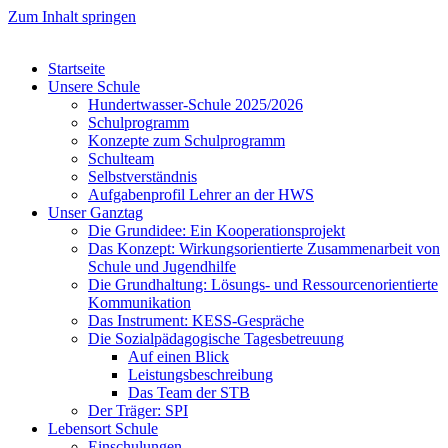
Zum Inhalt springen
Startseite
Unsere Schule
Hundertwasser-Schule 2025/2026
Schulprogramm
Konzepte zum Schulprogramm
Schulteam
Selbst­ver­ständ­nis
Aufgabenprofil Lehrer an der HWS
Unser Ganztag
Die Grundidee: Ein Kooperationsprojekt
Das Konzept: Wirkungsorientierte Zusammenarbeit von
Schule und Jugendhilfe
Die Grundhaltung: Lösungs- und Ressourcenorientierte
Kommunikation
Das Instrument: KESS-Gespräche
Die Sozialpädagogische Tagesbetreuung
Auf einen Blick
Leistungsbeschreibung
Das Team der STB
Der Träger: SPI
Lebensort Schule
Einschulungen