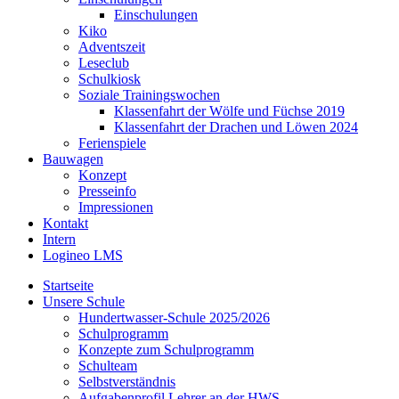
Einschulungen
Kiko
Adventszeit
Leseclub
Schulkiosk
Soziale Trainingswochen
Klassenfahrt der Wölfe und Füchse 2019
Klassenfahrt der Drachen und Löwen 2024
Ferienspiele
Bauwagen
Konzept
Presseinfo
Impressionen
Kontakt
Intern
Logineo LMS
Startseite
Unsere Schule
Hundertwasser-Schule 2025/2026
Schulprogramm
Konzepte zum Schulprogramm
Schulteam
Selbst­ver­ständ­nis
Aufgabenprofil Lehrer an der HWS