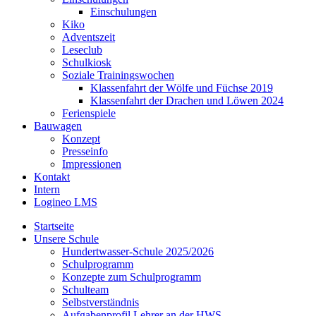
Einschulungen
Kiko
Adventszeit
Leseclub
Schulkiosk
Soziale Trainingswochen
Klassenfahrt der Wölfe und Füchse 2019
Klassenfahrt der Drachen und Löwen 2024
Ferienspiele
Bauwagen
Konzept
Presseinfo
Impressionen
Kontakt
Intern
Logineo LMS
Startseite
Unsere Schule
Hundertwasser-Schule 2025/2026
Schulprogramm
Konzepte zum Schulprogramm
Schulteam
Selbst­ver­ständ­nis
Aufgabenprofil Lehrer an der HWS