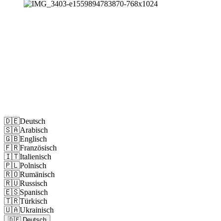
Impressum
Datenschutz
🇩🇪
Deutsch
🇸🇦
Arabisch
🇬🇧
Englisch
🇫🇷
Französisch
🇮🇹
Italienisch
🇵🇱
Polnisch
🇷🇴
Rumänisch
🇷🇺
Russisch
🇪🇸
Spanisch
🇹🇷
Türkisch
🇺🇦
Ukrainisch
🇩🇪
Deutsch