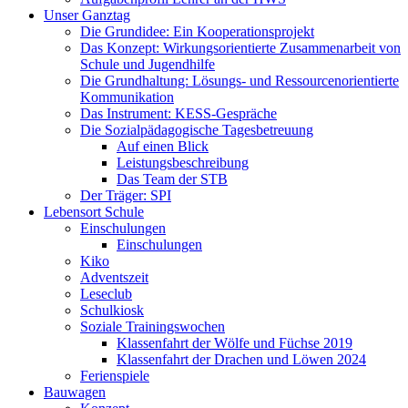
Unser Ganztag
Die Grundidee: Ein Kooperationsprojekt
Das Konzept: Wirkungsorientierte Zusammenarbeit von
Schule und Jugendhilfe
Die Grundhaltung: Lösungs- und Ressourcenorientierte
Kommunikation
Das Instrument: KESS-Gespräche
Die Sozialpädagogische Tagesbetreuung
Auf einen Blick
Leistungsbeschreibung
Das Team der STB
Der Träger: SPI
Lebensort Schule
Einschulungen
Einschulungen
Kiko
Adventszeit
Leseclub
Schulkiosk
Soziale Trainingswochen
Klassenfahrt der Wölfe und Füchse 2019
Klassenfahrt der Drachen und Löwen 2024
Ferienspiele
Bauwagen