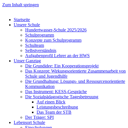
Zum Inhalt springen
Startseite
Unsere Schule
Hundertwasser-Schule 2025/2026
Schulprogramm
Konzepte zum Schulprogramm
Schulteam
Selbst­ver­ständ­nis
Aufgabenprofil Lehrer an der HWS
Unser Ganztag
Die Grundidee: Ein Kooperationsprojekt
Das Konzept: Wirkungsorientierte Zusammenarbeit von
Schule und Jugendhilfe
Die Grundhaltung: Lösungs- und Ressourcenorientierte
Kommunikation
Das Instrument: KESS-Gespräche
Die Sozialpädagogische Tagesbetreuung
Auf einen Blick
Leistungsbeschreibung
Das Team der STB
Der Träger: SPI
Lebensort Schule
Einschulungen