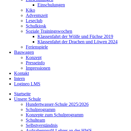
Einschulungen
Kiko
Adventszeit
Leseclub
Schulkiosk
Soziale Trainingswochen
Klassenfahrt der Wölfe und Füchse 2019
Klassenfahrt der Drachen und Löwen 2024
Ferienspiele
Bauwagen
Konzept
Presseinfo
Impressionen
Kontakt
Intern
Logineo LMS
Startseite
Unsere Schule
Hundertwasser-Schule 2025/2026
Schulprogramm
Konzepte zum Schulprogramm
Schulteam
Selbst­ver­ständ­nis
Aufgabenprofil Lehrer an der HWS