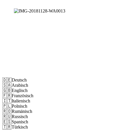
Impressum
Datenschutz
🇩🇪
Deutsch
🇸🇦
Arabisch
🇬🇧
Englisch
🇫🇷
Französisch
🇮🇹
Italienisch
🇵🇱
Polnisch
🇷🇴
Rumänisch
🇷🇺
Russisch
🇪🇸
Spanisch
🇹🇷
Türkisch