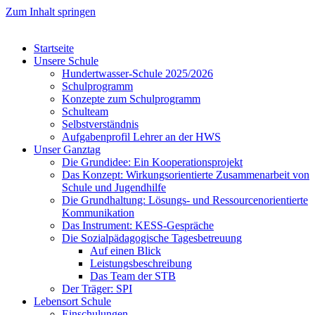
Zum Inhalt springen
Startseite
Unsere Schule
Hundertwasser-Schule 2025/2026
Schulprogramm
Konzepte zum Schulprogramm
Schulteam
Selbst­ver­ständ­nis
Aufgabenprofil Lehrer an der HWS
Unser Ganztag
Die Grundidee: Ein Kooperationsprojekt
Das Konzept: Wirkungsorientierte Zusammenarbeit von
Schule und Jugendhilfe
Die Grundhaltung: Lösungs- und Ressourcenorientierte
Kommunikation
Das Instrument: KESS-Gespräche
Die Sozialpädagogische Tagesbetreuung
Auf einen Blick
Leistungsbeschreibung
Das Team der STB
Der Träger: SPI
Lebensort Schule
Einschulungen