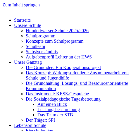
Zum Inhalt springen
Startseite
Unsere Schule
Hundertwasser-Schule 2025/2026
Schulprogramm
Konzepte zum Schulprogramm
Schulteam
Selbst­ver­ständ­nis
Aufgabenprofil Lehrer an der HWS
Unser Ganztag
Die Grundidee: Ein Kooperationsprojekt
Das Konzept: Wirkungsorientierte Zusammenarbeit von
Schule und Jugendhilfe
Die Grundhaltung: Lösungs- und Ressourcenorientierte
Kommunikation
Das Instrument: KESS-Gespräche
Die Sozialpädagogische Tagesbetreuung
Auf einen Blick
Leistungsbeschreibung
Das Team der STB
Der Träger: SPI
Lebensort Schule
Einschulungen