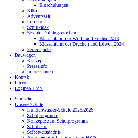
Einschulungen
Kiko
Adventszeit
Leseclub
Schulkiosk
Soziale Trainingswochen
Klassenfahrt der Wölfe und Füchse 2019
Klassenfahrt der Drachen und Löwen 2024
Ferienspiele
Bauwagen
Konzept
Presseinfo
Impressionen
Kontakt
Intern
Logineo LMS
Startseite
Unsere Schule
Hundertwasser-Schule 2025/2026
Schulprogramm
Konzepte zum Schulprogramm
Schulteam
Selbst­ver­ständ­nis
Aufgabenprofil Lehrer an der HWS