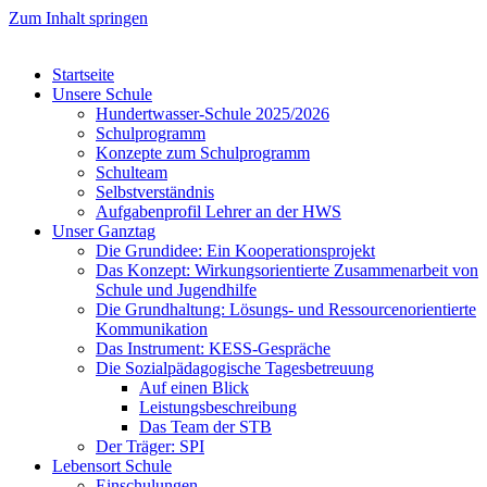
Zum Inhalt springen
Startseite
Unsere Schule
Hundertwasser-Schule 2025/2026
Schulprogramm
Konzepte zum Schulprogramm
Schulteam
Selbst­ver­ständ­nis
Aufgabenprofil Lehrer an der HWS
Unser Ganztag
Die Grundidee: Ein Kooperationsprojekt
Das Konzept: Wirkungsorientierte Zusammenarbeit von
Schule und Jugendhilfe
Die Grundhaltung: Lösungs- und Ressourcenorientierte
Kommunikation
Das Instrument: KESS-Gespräche
Die Sozialpädagogische Tagesbetreuung
Auf einen Blick
Leistungsbeschreibung
Das Team der STB
Der Träger: SPI
Lebensort Schule
Einschulungen