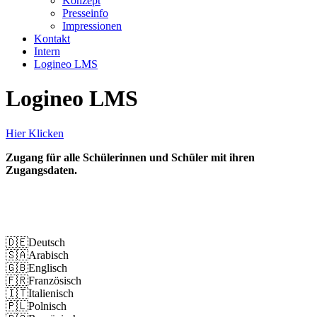
Konzept
Presseinfo
Impressionen
Kontakt
Intern
Logineo LMS
Logineo LMS
Hier Klicken
Zugang für alle Schülerinnen und Schüler mit ihren
Zugangsdaten.
Impressum
Datenschutz
🇩🇪
Deutsch
🇸🇦
Arabisch
🇬🇧
Englisch
🇫🇷
Französisch
🇮🇹
Italienisch
🇵🇱
Polnisch