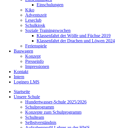
Einschulungen
Kiko
Adventszeit
Leseclub
Schulkiosk
Soziale Trainingswochen
Klassenfahrt der Wölfe und Füchse 2019
Klassenfahrt der Drachen und Löwen 2024
Ferienspiele
Bauwagen
Konzept
Presseinfo
Impressionen
Kontakt
Intern
Logineo LMS
Startseite
Unsere Schule
Hundertwasser-Schule 2025/2026
Schulprogramm
Konzepte zum Schulprogramm
Schulteam
Selbst­ver­ständ­nis
Aufgabenprofil Lehrer an der HWS