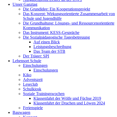
Unser Ganztag
Die Grundidee: Ein Kooperationsprojekt
Das Konzept: Wirkungsorientierte Zusammenarbeit von
Schule und Jugendhilfe
Die Grundhaltung: Lösungs- und Ressourcenorientierte
Kommunikation
Das Instrument: KESS-Gespräche
Die Sozialpädagogische Tagesbetreuung
Auf einen Blick
Leistungsbeschreibung
Das Team der STB
Der Träger: SPI
Lebensort Schule
Einschulungen
Einschulungen
Kiko
Adventszeit
Leseclub
Schulkiosk
Soziale Trainingswochen
Klassenfahrt der Wölfe und Füchse 2019
Klassenfahrt der Drachen und Löwen 2024
Ferienspiele
Bauwagen