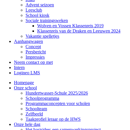
Advent seizoen
Leesclub
School kiosk
Sociale trainingsweken
Wolven en Vossen Klassenreis 2019
Klassenreis van de Draken en Leeuwen 2024
Vakantie spelletjes
Aanhangwagen
Concept
Persbericht
Impressies
Neem contact op met
Intern
Logineo LMS
Homepage
Onze school
Hundertwasser-Schule 2025/2026
Schoolprogramma
Programmaconcepten voor scholen
Schoolteam
Zelfbeeld
Taakprofiel leraar op de HWS
Onze hele dag
Het basisidee: een samenwerkingsproject