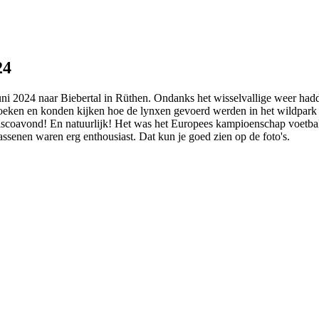
24
uni 2024 naar Biebertal in Rüthen. Ondanks het wisselvallige weer ha
zoeken en konden kijken hoe de lynxen gevoerd werden in het wildpark va
discoavond! En natuurlijk! Het was het Europees kampioenschap voetbal
assenen waren erg enthousiast. Dat kun je goed zien op de foto's.