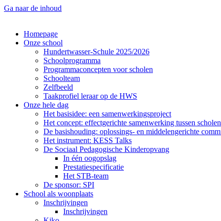
Ga naar de inhoud
Homepage
Onze school
Hundertwasser-Schule 2025/2026
Schoolprogramma
Programmaconcepten voor scholen
Schoolteam
Zelfbeeld
Taakprofiel leraar op de HWS
Onze hele dag
Het basisidee: een samenwerkingsproject
Het concept: effectgerichte samenwerking tussen scholen
De basishouding: oplossings- en middelengerichte comm
Het instrument: KESS Talks
De Sociaal Pedagogische Kinderopvang
In één oogopslag
Prestatiespecificatie
Het STB-team
De sponsor: SPI
School als woonplaats
Inschrijvingen
Inschrijvingen
Kiko