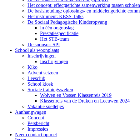
Het concept: effectgerichte samenwerking tussen scholen
De basishouding: oplossings- en middelengerichte comm
Het instrument: KESS Talks
De Sociaal Pedagogische Kinderopvang
In één oogopslag
Prestatiespecificatie
Het STB-team
De sponsor: SPI
School als woonplaats
Inschrijvingen
Inschrijvingen
Kiko
Advent seizoen
Leesclub
School kiosk
Sociale trainingsweken
Wolven en Vossen Klassenreis 2019
Klassenreis van de Draken en Leeuwen 2024
Vakantie spelletjes
Aanhangwagen
Concept
Persbericht
Impressies
Neem contact op met