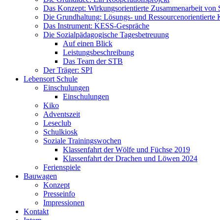
Das Konzept: Wirkungsorientierte Zusammenarbeit von 
Die Grundhaltung: Lösungs- und Ressourcenorientiert
Das Instrument: KESS-Gespräche
Die Sozialpädagogische Tagesbetreuung
Auf einen Blick
Leistungsbeschreibung
Das Team der STB
Der Träger: SPI
Lebensort Schule
Einschulungen
Einschulungen
Kiko
Adventszeit
Leseclub
Schulkiosk
Soziale Trainingswochen
Klassenfahrt der Wölfe und Füchse 2019
Klassenfahrt der Drachen und Löwen 2024
Ferienspiele
Bauwagen
Konzept
Presseinfo
Impressionen
Kontakt