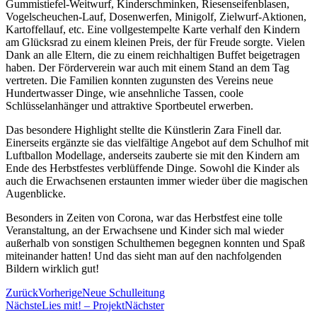
Gummistiefel-Weitwurf, Kinderschminken, Riesenseifenblasen,
Vogelscheuchen-Lauf, Dosenwerfen, Minigolf, Zielwurf-Aktionen,
Kartoffellauf, etc. Eine vollgestempelte Karte verhalf den Kindern
am Glücksrad zu einem kleinen Preis, der für Freude sorgte. Vielen
Dank an alle Eltern, die zu einem reichhaltigen Buffet beigetragen
haben. Der Förderverein war auch mit einem Stand an dem Tag
vertreten. Die Familien konnten zugunsten des Vereins neue
Hundertwasser Dinge, wie ansehnliche Tassen, coole
Schlüsselanhänger und attraktive Sportbeutel erwerben.
Das besondere Highlight stellte die Künstlerin Zara Finell dar.
Einerseits ergänzte sie das vielfältige Angebot auf dem Schulhof mit
Luftballon Modellage, anderseits zauberte sie mit den Kindern am
Ende des Herbstfestes verblüffende Dinge. Sowohl die Kinder als
auch die Erwachsenen erstaunten immer wieder über die magischen
Augenblicke.
Besonders in Zeiten von Corona, war das Herbstfest eine tolle
Veranstaltung, an der Erwachsene und Kinder sich mal wieder
außerhalb von sonstigen Schulthemen begegnen konnten und Spaß
miteinander hatten! Und das sieht man auf den nachfolgenden
Bildern wirklich gut!
Zurück
Vorherige
Neue Schulleitung
Nächste
Lies mit! – Projekt
Nächster