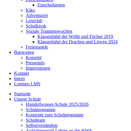
Einschulungen
Kiko
Adventszeit
Leseclub
Schulkiosk
Soziale Trainingswochen
Klassenfahrt der Wölfe und Füchse 2019
Klassenfahrt der Drachen und Löwen 2024
Ferienspiele
Bauwagen
Konzept
Presseinfo
Impressionen
Kontakt
Intern
Logineo LMS
Startseite
Unsere Schule
Hundertwasser-Schule 2025/2026
Schulprogramm
Konzepte zum Schulprogramm
Schulteam
Selbst­ver­ständ­nis
Aufgabenprofil Lehrer an der HWS