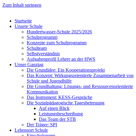
Zum Inhalt springen
Startseite
Unsere Schule
Hundertwasser-Schule 2025/2026
Schulprogramm
Konzepte zum Schulprogramm
Schulteam
Selbst­ver­ständ­nis
Aufgabenprofil Lehrer an der HWS
Unser Ganztag
Die Grundidee: Ein Kooperationsprojekt
Das Konzept: Wirkungsorientierte Zusammenarbeit von
Schule und Jugendhilfe
Die Grundhaltung: Lösungs- und Ressourcenorientierte
Kommunikation
Das Instrument: KESS-Gespräche
Die Sozialpädagogische Tagesbetreuung
Auf einen Blick
Leistungsbeschreibung
Das Team der STB
Der Träger: SPI
Lebensort Schule
Einschulungen