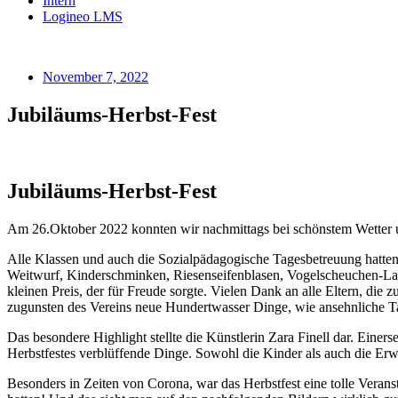
Intern
Logineo LMS
November 7, 2022
Jubiläums-Herbst-Fest
Jubiläums-Herbst-Fest
Am 26.Oktober 2022 konnten wir nachmittags bei schönstem Wetter uns
Alle Klassen und auch die Sozialpädagogische Tagesbetreuung hatten 
Weitwurf, Kinderschminken, Riesenseifenblasen, Vogelscheuchen-Lauf
kleinen Preis, der für Freude sorgte. Vielen Dank an alle Eltern, di
zugunsten des Vereins neue Hundertwasser Dinge, wie ansehnliche Ta
Das besondere Highlight stellte die Künstlerin Zara Finell dar. Einer
Herbstfestes verblüffende Dinge. Sowohl die Kinder als auch die Er
Besonders in Zeiten von Corona, war das Herbstfest eine tolle Vera