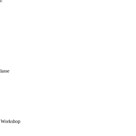
t!
lasse
m Workshop