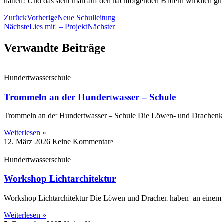
hatten! Und das sieht man auf den nachfolgenden Bildern wirklich gu
Zurück
Vorherige
Neue Schulleitung
Nächste
Lies mit! – Projekt
Nächster
Verwandte Beiträge
Hundertwasserschule
Trommeln an der Hundertwasser – Schule
Trommeln an der Hundertwasser – Schule Die Löwen‑ und Drachenk
Weiterlesen »
12. März 2026
Keine Kommentare
Hundertwasserschule
Workshop Lichtarchitektur
Workshop Lichtarchitektur Die Löwen und Drachen haben an eine
Weiterlesen »