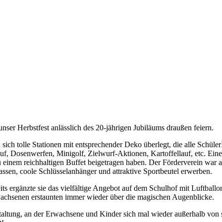
er Herbstfest anlässlich des 20-jährigen Jubiläums draußen feiern.
sich tolle Stationen mit entsprechender Deko überlegt, die alle Schül
, Dosenwerfen, Minigolf, Zielwurf-Aktionen, Kartoffellauf, etc. Ein
e zu einem reichhaltigen Buffet beigetragen haben. Der Förderverein wa
ssen, coole Schlüsselanhänger und attraktive Sportbeutel erwerben.
seits ergänzte sie das vielfältige Angebot auf dem Schulhof mit Luftbal
wachsenen erstaunten immer wieder über die magischen Augenblicke.
nstaltung, an der Erwachsene und Kinder sich mal wieder außerhalb v