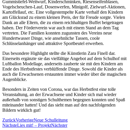
Gummistiefel-Weitwurf, Kinderschminken, Riesenseifenblasen,
Vogelscheuchen-Lauf, Dosenwerfen, Minigolf, Zielwurf-Aktionen,
Kartoffellauf, etc. Eine vollgestempelte Karte verhalf den Kindern
am Glücksrad zu einem kleinen Preis, der für Freude sorgte. Vielen
Dank an alle Eltern, die zu einem reichhaltigen Buffet beigetragen
haben. Der Förderverein war auch mit einem Stand an dem Tag
vertreten. Die Familien konnten zugunsten des Vereins neue
Hundertwasser Dinge, wie ansehnliche Tassen, coole
Schlüsselanhänger und attraktive Sportbeutel erwerben.
Das besondere Highlight stellte die Künstlerin Zara Finell dar.
Einerseits ergänzte sie das vielfältige Angebot auf dem Schulhof mit
Luftballon Modellage, anderseits zauberte sie mit den Kindern am
Ende des Herbstfestes verblüffende Dinge. Sowohl die Kinder als
auch die Erwachsenen erstaunten immer wieder über die magischen
Augenblicke.
Besonders in Zeiten von Corona, war das Herbstfest eine tolle
Veranstaltung, an der Erwachsene und Kinder sich mal wieder
außerhalb von sonstigen Schulthemen begegnen konnten und Spaß
miteinander hatten! Und das sieht man auf den nachfolgenden
Bildern wirklich gut!
Zurück
Vorherige
Neue Schulleitung
Nächste
Lies mit! – Projekt
Nächster