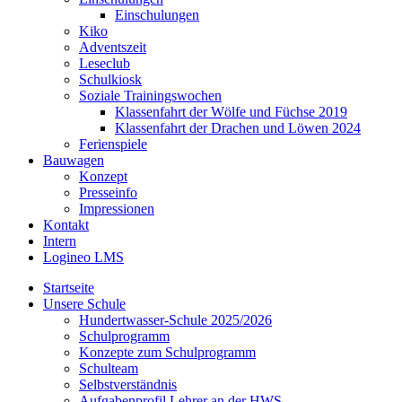
Einschulungen
Kiko
Adventszeit
Leseclub
Schulkiosk
Soziale Trainingswochen
Klassenfahrt der Wölfe und Füchse 2019
Klassenfahrt der Drachen und Löwen 2024
Ferienspiele
Bauwagen
Konzept
Presseinfo
Impressionen
Kontakt
Intern
Logineo LMS
Startseite
Unsere Schule
Hundertwasser-Schule 2025/2026
Schulprogramm
Konzepte zum Schulprogramm
Schulteam
Selbst­ver­ständ­nis
Aufgabenprofil Lehrer an der HWS