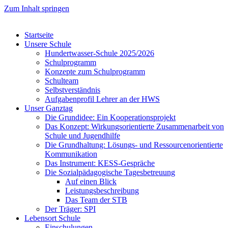
Zum Inhalt springen
Startseite
Unsere Schule
Hundertwasser-Schule 2025/2026
Schulprogramm
Konzepte zum Schulprogramm
Schulteam
Selbst­ver­ständ­nis
Aufgabenprofil Lehrer an der HWS
Unser Ganztag
Die Grundidee: Ein Kooperationsprojekt
Das Konzept: Wirkungsorientierte Zusammenarbeit von
Schule und Jugendhilfe
Die Grundhaltung: Lösungs- und Ressourcenorientierte
Kommunikation
Das Instrument: KESS-Gespräche
Die Sozialpädagogische Tagesbetreuung
Auf einen Blick
Leistungsbeschreibung
Das Team der STB
Der Träger: SPI
Lebensort Schule
Einschulungen