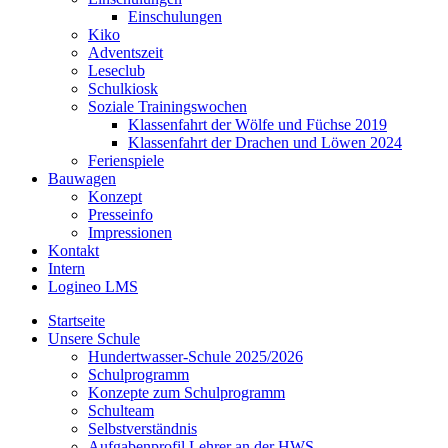
Einschulungen
Kiko
Adventszeit
Leseclub
Schulkiosk
Soziale Trainingswochen
Klassenfahrt der Wölfe und Füchse 2019
Klassenfahrt der Drachen und Löwen 2024
Ferienspiele
Bauwagen
Konzept
Presseinfo
Impressionen
Kontakt
Intern
Logineo LMS
Startseite
Unsere Schule
Hundertwasser-Schule 2025/2026
Schulprogramm
Konzepte zum Schulprogramm
Schulteam
Selbst­ver­ständ­nis
Aufgabenprofil Lehrer an der HWS