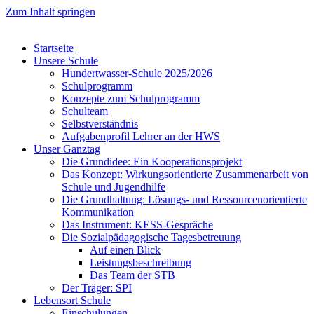
Zum Inhalt springen
Startseite
Unsere Schule
Hundertwasser-Schule 2025/2026
Schulprogramm
Konzepte zum Schulprogramm
Schulteam
Selbst­ver­ständ­nis
Aufgabenprofil Lehrer an der HWS
Unser Ganztag
Die Grundidee: Ein Kooperationsprojekt
Das Konzept: Wirkungsorientierte Zusammenarbeit von
Schule und Jugendhilfe
Die Grundhaltung: Lösungs- und Ressourcenorientierte
Kommunikation
Das Instrument: KESS-Gespräche
Die Sozialpädagogische Tagesbetreuung
Auf einen Blick
Leistungsbeschreibung
Das Team der STB
Der Träger: SPI
Lebensort Schule
Einschulungen