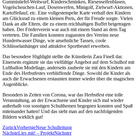
Gummistiefel-Weitwurf, Kinderschminken, Riesenseifenblasen,
Vogelscheuchen-Lauf, Dosenwerfen, Minigolf, Zielwurf-Aktionen,
Kartoffellauf, etc. Eine vollgestempelte Karte verhalf den Kindern
am Glücksrad zu einem kleinen Preis, der für Freude sorgte. Vielen
Dank an alle Eltern, die zu einem reichhaltigen Buffet beigetragen
haben. Der Förderverein war auch mit einem Stand an dem Tag
vertreten. Die Familien konnten zugunsten des Vereins neue
Hundertwasser Dinge, wie ansehnliche Tassen, coole
Schlüsselanhänger und attraktive Sportbeutel erwerben.
Das besondere Highlight stellte die Künstlerin Zara Finell dar.
Einerseits ergänzte sie das vielfältige Angebot auf dem Schulhof mit
Luftballon Modellage, anderseits zauberte sie mit den Kindern am
Ende des Herbstfestes verblüffende Dinge. Sowohl die Kinder als
auch die Erwachsenen erstaunten immer wieder über die magischen
Augenblicke.
Besonders in Zeiten von Corona, war das Herbstfest eine tolle
Veranstaltung, an der Erwachsene und Kinder sich mal wieder
außerhalb von sonstigen Schulthemen begegnen konnten und Spaß
miteinander hatten! Und das sieht man auf den nachfolgenden
Bildern wirklich gut!
Zurück
Vorherige
Neue Schulleitung
Nächste
Lies mit! – Projekt
Nächster