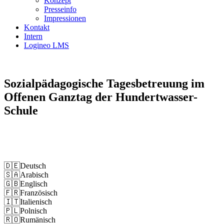
Konzept
Presseinfo
Impressionen
Kontakt
Intern
Logineo LMS
Sozialpädagogische Tagesbetreuung im
Offenen Ganztag der Hundertwasser-
Schule
Impressum
Datenschutz
🇩🇪
Deutsch
🇸🇦
Arabisch
🇬🇧
Englisch
🇫🇷
Französisch
🇮🇹
Italienisch
🇵🇱
Polnisch
🇷🇴
Rumänisch