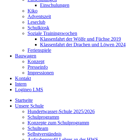
Einschulungen
Kiko
Adventszeit
Leseclub
Schulkiosk
Soziale Trainingswochen
Klassenfahrt der Wölfe und Füchse 2019
Klassenfahrt der Drachen und Löwen 2024
Ferienspiele
Bauwagen
Konzept
Presseinfo
Impressionen
Kontakt
Intern
Logineo LMS
Startseite
Unsere Schule
Hundertwasser-Schule 2025/2026
Schulprogramm
Konzepte zum Schulprogramm
Schulteam
Selbst­ver­ständ­nis
Aufgabenprofil Lehrer an der HWS