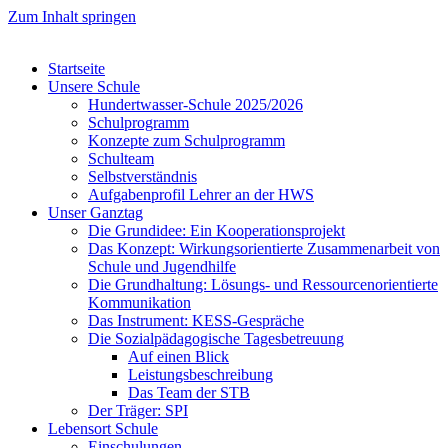
Zum Inhalt springen
Startseite
Unsere Schule
Hundertwasser-Schule 2025/2026
Schulprogramm
Konzepte zum Schulprogramm
Schulteam
Selbst­ver­ständ­nis
Aufgabenprofil Lehrer an der HWS
Unser Ganztag
Die Grundidee: Ein Kooperationsprojekt
Das Konzept: Wirkungsorientierte Zusammenarbeit von
Schule und Jugendhilfe
Die Grundhaltung: Lösungs- und Ressourcenorientierte
Kommunikation
Das Instrument: KESS-Gespräche
Die Sozialpädagogische Tagesbetreuung
Auf einen Blick
Leistungsbeschreibung
Das Team der STB
Der Träger: SPI
Lebensort Schule
Einschulungen