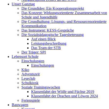
Unser Ganztag
Die Grundidee: Ein Kooperationsprojekt
Das Konzept: Wirkungsorientierte Zusammenarbeit von
Schule und Jugendhilfe
Die Grundhaltung: Lösungs- und Ressourcenorientierte
Kommunikation
Das Instrument: KESS-Gespräche
Die Sozialpädagogische Tagesbetreuung
Auf einen Blick
Leistungsbeschreibung
Das Team der STB
Der Träger: SPI
Lebensort Schule
Einschulungen
Einschulungen
Kiko
Adventszeit
Leseclub
Schulkiosk
Soziale Trainingswochen
Klassenfahrt der Wölfe und Füchse 2019
Klassenfahrt der Drachen und Löwen 2024
Ferienspiele
Bauwagen