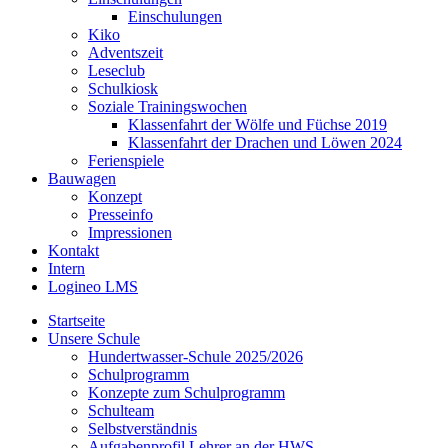
Einschulungen
Kiko
Adventszeit
Leseclub
Schulkiosk
Soziale Trainingswochen
Klassenfahrt der Wölfe und Füchse 2019
Klassenfahrt der Drachen und Löwen 2024
Ferienspiele
Bauwagen
Konzept
Presseinfo
Impressionen
Kontakt
Intern
Logineo LMS
Startseite
Unsere Schule
Hundertwasser-Schule 2025/2026
Schulprogramm
Konzepte zum Schulprogramm
Schulteam
Selbst­ver­ständ­nis
Aufgabenprofil Lehrer an der HWS