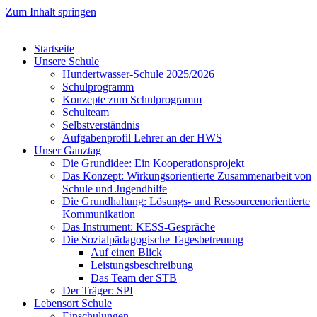
Zum Inhalt springen
Startseite
Unsere Schule
Hundertwasser-Schule 2025/2026
Schulprogramm
Konzepte zum Schulprogramm
Schulteam
Selbst­ver­ständ­nis
Aufgabenprofil Lehrer an der HWS
Unser Ganztag
Die Grundidee: Ein Kooperationsprojekt
Das Konzept: Wirkungsorientierte Zusammenarbeit von
Schule und Jugendhilfe
Die Grundhaltung: Lösungs- und Ressourcenorientierte
Kommunikation
Das Instrument: KESS-Gespräche
Die Sozialpädagogische Tagesbetreuung
Auf einen Blick
Leistungsbeschreibung
Das Team der STB
Der Träger: SPI
Lebensort Schule
Einschulungen