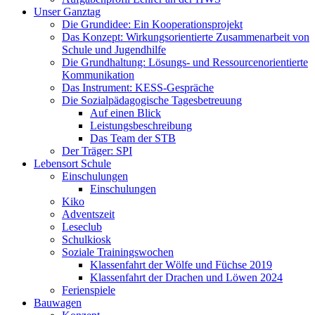
Unser Ganztag
Die Grundidee: Ein Kooperationsprojekt
Das Konzept: Wirkungsorientierte Zusammenarbeit von
Schule und Jugendhilfe
Die Grundhaltung: Lösungs- und Ressourcenorientierte
Kommunikation
Das Instrument: KESS-Gespräche
Die Sozialpädagogische Tagesbetreuung
Auf einen Blick
Leistungsbeschreibung
Das Team der STB
Der Träger: SPI
Lebensort Schule
Einschulungen
Einschulungen
Kiko
Adventszeit
Leseclub
Schulkiosk
Soziale Trainingswochen
Klassenfahrt der Wölfe und Füchse 2019
Klassenfahrt der Drachen und Löwen 2024
Ferienspiele
Bauwagen