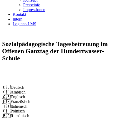
Konzept
Presseinfo
Impressionen
Kontakt
Intern
Logineo LMS
Sozialpädagogische Tagesbetreuung im
Offenen Ganztag der Hundertwasser-
Schule
Impressum
Datenschutz
🇩🇪
Deutsch
🇸🇦
Arabisch
🇬🇧
Englisch
🇫🇷
Französisch
🇮🇹
Italienisch
🇵🇱
Polnisch
🇷🇴
Rumänisch