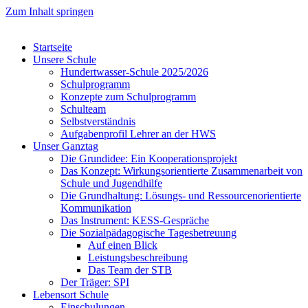
Zum Inhalt springen
Startseite
Unsere Schule
Hundertwasser-Schule 2025/2026
Schulprogramm
Konzepte zum Schulprogramm
Schulteam
Selbst­ver­ständ­nis
Aufgabenprofil Lehrer an der HWS
Unser Ganztag
Die Grundidee: Ein Kooperationsprojekt
Das Konzept: Wirkungsorientierte Zusammenarbeit von
Schule und Jugendhilfe
Die Grundhaltung: Lösungs- und Ressourcenorientierte
Kommunikation
Das Instrument: KESS-Gespräche
Die Sozialpädagogische Tagesbetreuung
Auf einen Blick
Leistungsbeschreibung
Das Team der STB
Der Träger: SPI
Lebensort Schule
Einschulungen