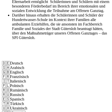
Elternarbeit ermöglicht Schülerinnen und Schülern mit einem
besonderen Förderbedarf im Bereich ihrer emotionalen und
sozialen Entwicklung die Teilnahme am Offenen Ganztag.
Darüber hinaus erhalten die Schülerinnen und Schüler der
Hundertwasser-Schule im Kontext ihrer Familien alle
ambulanten Erziehilfen, die sie ansonsten im Fachbereich
Familie und Soziales der Stadt Gütersloh beantragt hätten,
über den Maßnahmeträger unseres Offenen Ganztages – das
SPI Gütersloh.
Impressum
Datenschutz
🇩🇪
Deutsch
🇸🇦
Arabisch
🇬🇧
Englisch
🇫🇷
Französisch
🇮🇹
Italienisch
🇵🇱
Polnisch
🇷🇴
Rumänisch
🇷🇺
Russisch
🇪🇸
Spanisch
🇹🇷
Türkisch
🇺🇦
Ukrainisch