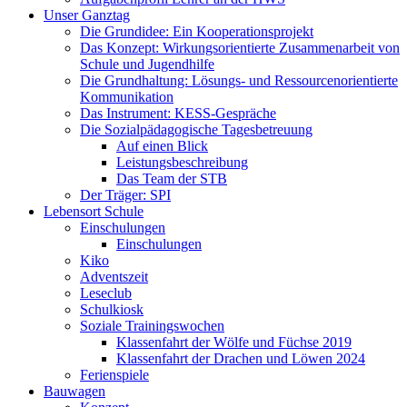
Unser Ganztag
Die Grundidee: Ein Kooperationsprojekt
Das Konzept: Wirkungsorientierte Zusammenarbeit von
Schule und Jugendhilfe
Die Grundhaltung: Lösungs- und Ressourcenorientierte
Kommunikation
Das Instrument: KESS-Gespräche
Die Sozialpädagogische Tagesbetreuung
Auf einen Blick
Leistungsbeschreibung
Das Team der STB
Der Träger: SPI
Lebensort Schule
Einschulungen
Einschulungen
Kiko
Adventszeit
Leseclub
Schulkiosk
Soziale Trainingswochen
Klassenfahrt der Wölfe und Füchse 2019
Klassenfahrt der Drachen und Löwen 2024
Ferienspiele
Bauwagen