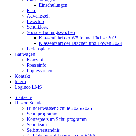
Einschulungen
Kiko
Adventszeit
Leseclub
Schulkiosk
Soziale Trainingswochen
Klassenfahrt der Wölfe und Füchse 2019
Klassenfahrt der Drachen und Löwen 2024
Ferienspiele
Bauwagen
Konzept
Presseinfo
Impressionen
Kontakt
Intern
Logineo LMS
Startseite
Unsere Schule
Hundertwasser-Schule 2025/2026
Schulprogramm
Konzepte zum Schulprogramm
Schulteam
Selbst­ver­ständ­nis
Aufgabenprofil Lehrer an der HWS