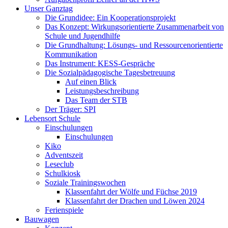
Unser Ganztag
Die Grundidee: Ein Kooperationsprojekt
Das Konzept: Wirkungsorientierte Zusammenarbeit von
Schule und Jugendhilfe
Die Grundhaltung: Lösungs- und Ressourcenorientierte
Kommunikation
Das Instrument: KESS-Gespräche
Die Sozialpädagogische Tagesbetreuung
Auf einen Blick
Leistungsbeschreibung
Das Team der STB
Der Träger: SPI
Lebensort Schule
Einschulungen
Einschulungen
Kiko
Adventszeit
Leseclub
Schulkiosk
Soziale Trainingswochen
Klassenfahrt der Wölfe und Füchse 2019
Klassenfahrt der Drachen und Löwen 2024
Ferienspiele
Bauwagen