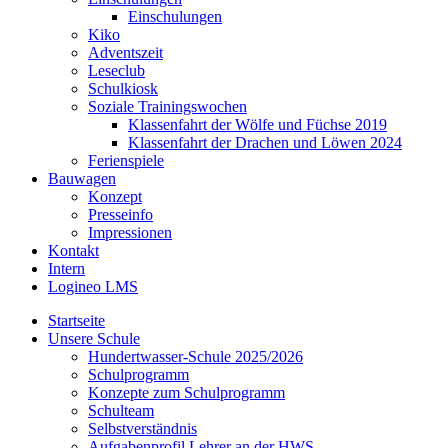
Einschulungen
Kiko
Adventszeit
Leseclub
Schulkiosk
Soziale Trainingswochen
Klassenfahrt der Wölfe und Füchse 2019
Klassenfahrt der Drachen und Löwen 2024
Ferienspiele
Bauwagen
Konzept
Presseinfo
Impressionen
Kontakt
Intern
Logineo LMS
Startseite
Unsere Schule
Hundertwasser-Schule 2025/2026
Schulprogramm
Konzepte zum Schulprogramm
Schulteam
Selbst­ver­ständ­nis
Aufgabenprofil Lehrer an der HWS