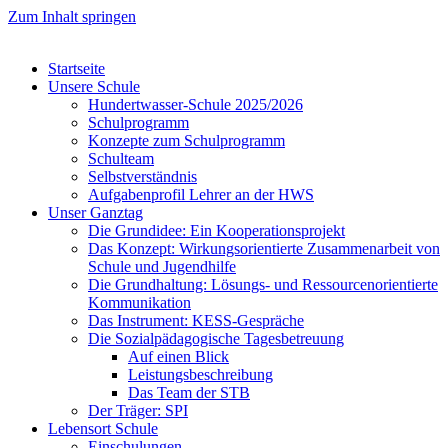
Zum Inhalt springen
Startseite
Unsere Schule
Hundertwasser-Schule 2025/2026
Schulprogramm
Konzepte zum Schulprogramm
Schulteam
Selbst­ver­ständ­nis
Aufgabenprofil Lehrer an der HWS
Unser Ganztag
Die Grundidee: Ein Kooperationsprojekt
Das Konzept: Wirkungsorientierte Zusammenarbeit von
Schule und Jugendhilfe
Die Grundhaltung: Lösungs- und Ressourcenorientierte
Kommunikation
Das Instrument: KESS-Gespräche
Die Sozialpädagogische Tagesbetreuung
Auf einen Blick
Leistungsbeschreibung
Das Team der STB
Der Träger: SPI
Lebensort Schule
Einschulungen